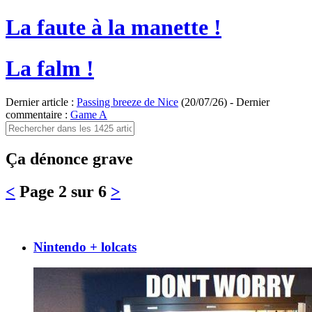
La faute à la manette !
La falm !
Dernier article :
Passing breeze de Nice
(20/07/26) - Dernier
commentaire :
Game A
Ça dénonce grave
<
Page 2 sur 6
>
Nintendo + lolcats