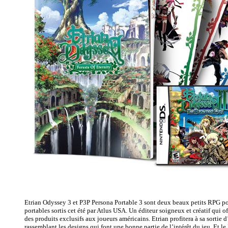
Etrian Odyssey 3 et P3P Persona Portable 3 sont deux beaux petits RPG p
portables sortis cet été par Atlus USA. Un éditeur soigneux et créatif qui o
des produits exclusifs aux joueurs américains. Etrian profitera à sa sortie 
rassemblant les designs qui font une bonne partie de l’intérêt du jeu. Et le