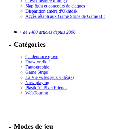
C’est l’histoire d’un ga
Slap fight et concours de claques
Disparition amère d'Okhtosk
Accès rétabli aux Game Strips de Game B !
➽
+ de 1400 articles depuis 2006
Catégories
Ça dénonce grave
Draw or die !
Fautographie
Game Strips
La Vie vs les jeux vidéo(s)
Now playing
Plastic 'n' Pixel Friends
WebTouring
Tous les
numéros
Modes de jeu