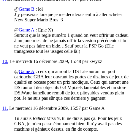
@
Game B
: lol
J’y penserais lorsque je me deciderais enfin à aller acheter
New Super Mario Bros :3
@
Game A
: Epic X)
Surtout que la regle numéro 1 quand on veut offrir un cadeau
à un joueur est de ne jamais offrir la version précédente si tu
ne veut pas faire un bide…Sauf pour la PSP Go (Elle
transgresse tout les usages celle là!)
10.
Le mercredi 16 décembre 2009, 15:48 par kwyxz
@
Game A
: ceux qui auront la DS Lite auront un port
cartouche GBA leur ouvrant les portes de dizaines de jeux de
qualité en occase pour un prix modique. Ceux qui auront une
DSi auront des objectifs 0.3 Mpixels lamentables et un store
DSiWare famélique rempli de jeux pitoyables vendus plein
pot. Je ne suis pas sûr que ces derniers y gagnent.
11.
Le mercredi 16 décembre 2009, 15:57 par Game A
Tu aurais
Reflect Missile
, tu ne dirais pas ça. Pour les jeux
GBA, je m’en passe étonnament bien. Il n’y avait pas des
machins si géniaux dessus, en fin de compte.