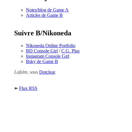
Notes/blog de Game A
Articles de Game B
Suivre B/Nikoneda
Nikoneda Online Portfolio
BD Console Girl
/
C.G. Plus
Instagram Console Girl
Bsky de Game B
Lafalm
, sous
Dotclear
.
➽
Flux RSS