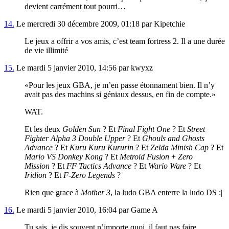
devient carrément tout pourri…
14.
Le mercredi 30 décembre 2009, 01:18 par Kipetchie
Le jeux a offrir a vos amis, c’est team fortress 2. Il a une durée
de vie illimité
15.
Le mardi 5 janvier 2010, 14:56 par kwyxz
Pour les jeux GBA, je m’en passe étonnament bien. Il n’y
avait pas des machins si géniaux dessus, en fin de compte.
WAT.
Et les deux
Golden Sun
? Et
Final Fight One
? Et
Street
Fighter Alpha 3 Double Upper
? Et
Ghouls and Ghosts
Advance
? Et
Kuru Kuru Kururin
? Et
Zelda Minish Cap
? Et
Mario VS Donkey Kong
? Et
Metroid Fusion
+
Zero
Mission
? Et
FF Tactics Advance
? Et
Wario Ware
? Et
Iridion
? Et
F-Zero Legends
?
Rien que grace à
Mother 3
, la ludo GBA enterre la ludo DS :|
16.
Le mardi 5 janvier 2010, 16:04 par Game A
Tu sais, je dis souvent n’importe quoi, il faut pas faire