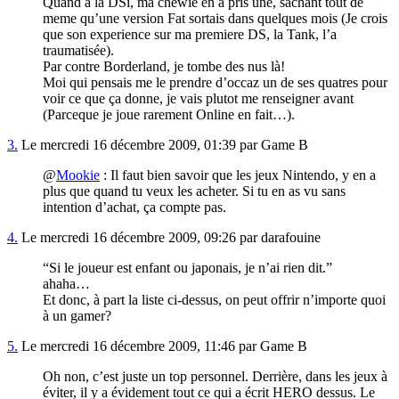
Quand à la DSi, ma chewie en à pris une, sachant tout de
meme qu’une version Fat sortais dans quelques mois (Je crois
que son experience sur ma premiere DS, la Tank, l’a
traumatisée).
Par contre Borderland, je tombe des nus là!
Moi qui pensais me le prendre d’occaz un de ses quatres pour
voir ce que ça donne, je vais plutot me renseigner avant
(Parceque je joue rarement Online en fait…).
3.
Le mercredi 16 décembre 2009, 01:39 par Game B
@
Mookie
: Il faut bien savoir que les jeux Nintendo, y en a
plus que quand tu veux les acheter. Si tu en as vu sans
intention d’achat, ça compte pas.
4.
Le mercredi 16 décembre 2009, 09:26 par darafouine
“Si le joueur est enfant ou japonais, je n’ai rien dit.”
ahaha…
Et donc, à part la liste ci-dessus, on peut offrir n’importe quoi
à un gamer?
5.
Le mercredi 16 décembre 2009, 11:46 par Game B
Oh non, c’est juste un top personnel. Derrière, dans les jeux à
éviter, il y a évidement tout ce qui a écrit HERO dessus. Le