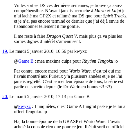
Vu les sorties DS ces dernières semaines, je trouve ça assez
compréhensible. N’ayant jamais accroché à
Mario & Luigi
je
n’ai laché ma GP2X et rallumé ma DS que pour
Spirit Tracks
,
et je n’ai pas encore terminé ce dernier que j’ai déjà envie de
l’abandonner tellement il me gonfle.
Il me reste à faire
Dragon Quest V
, mais plus ça va plus les
sorties dignes d’intérêt s’amenuisent.
19.
Le mardi 5 janvier 2010, 16:56 par kwyxz
@
Game B
: mea maxima culpa pour
Rhythm Tengoku
:o
Par contre, encore merci pour
Wario Ware
, c’est toi qui me
l’avais montré aux Furieux y’a plusieurs années et je ne l’ai
jamais regretté. C’est le meilleur épisode de tous, la série est
partie en sucette depuis (le Dr Wario en bonus <3 <3)
20.
Le mardi 5 janvier 2010, 17:13 par Game B
@
kwyxz
: T’inquiètes, c’est Game A l’ingrat paske je le lui ai
offert Tengoku. :p
Ha, la bonne époque de la GBASP et Wario Ware. J’avais
acheté la console rien que pour ce jeu. Il était sorti en officiel