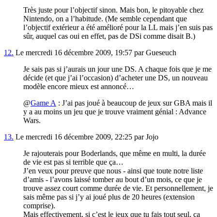
Très juste pour l’objectif sinon. Mais bon, le pitoyable chez
Nintendo, on a l’habitude. (Me semble cependant que
l’objectif extérieur a été amélioré pour la LL mais j’en suis pas
sûr, auquel cas oui en effet, pas de DSi comme disait B.)
12.
Le mercredi 16 décembre 2009, 19:57 par Gueseuch
Je sais pas si j’aurais un jour une DS. A chaque fois que je me
décide (et que j’ai l’occasion) d’acheter une DS, un nouveau
modèle encore mieux est annoncé…
@
Game A
: J’ai pas joué à beaucoup de jeux sur GBA mais il
y a au moins un jeu que je trouve vraiment génial : Advance
Wars.
13.
Le mercredi 16 décembre 2009, 22:25 par Jojo
Je rajouterais pour Boderlands, que même en multi, la durée
de vie est pas si terrible que ça…
J’en veux pour preuve que nous - ainsi que toute notre liste
d’amis - l’avons laissé tomber au bout d’un mois, ce que je
trouve assez court comme durée de vie. Et personnellement, je
sais même pas si j’y ai joué plus de 20 heures (extension
comprise).
Mais effectivement, si c’est le jeux que tu fais tout seul, ça