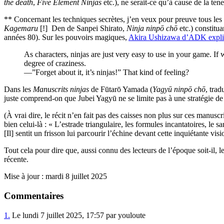
the death
,
Five Element Ninjas
etc.), ne serait-ce qu’à cause de la ten
** Concernant les techniques secrètes, j’en veux pour preuve tous le
Kagemaru
[!] Den de Sanpei Shirato,
Ninja ninpō chō
etc.) constitua
années 80). Sur les pouvoirs magiques,
Akira Ushizawa d’ADK explicit
As characters, ninjas are just very easy to use in your game. If 
degree of craziness.
—”Forget about it, it’s ninjas!” That kind of feeling?
Dans les
Manuscrits ninjas
de Fūtarō Yamada (
Yagyū ninpō chō
, trad
juste comprend-on que Jubei Yagyū ne se limite pas à une stratégie d
(À vrai dire, le récit n’en fait pas des caisses non plus sur ces manusc
bien celui-là : « L’estrade triangulaire, les formules incantatoires, le 
[Il] sentit un frisson lui parcourir l’échine devant cette inquiétante vi
Tout cela pour dire que, aussi connu des lecteurs de l’époque soit-il, l
récente.
Mise à jour : mardi 8 juillet 2025
Commentaires
1.
Le lundi 7 juillet 2025, 17:57 par youloute