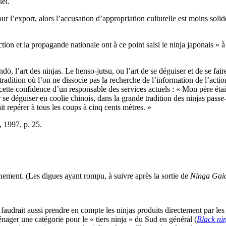
sel.
ur l’export, alors l’accusation d’appropriation culturelle est moins solide
iction et la propagande nationale ont à ce point saisi le ninja japonais « 
ō, l’art des ninjas. Le henso-jutsu, ou l’art de se déguiser et de se fai
adition où l’on ne dissocie pas la recherche de l’information de l’actio
ette confidence d’un responsable des services actuels : « Mon père étai
e déguiser en coolie chinois, dans la grande tradition des ninjas passe-p
it repérer à tous les coups à cinq cents mètres. »
, 1997, p. 25.
nement. (Les digues ayant rompu, à suivre après la sortie de
Ninga Gai
il faudrait aussi prendre en compte les ninjas produits directement par l
ager une catégorie pour le « tiers ninja » du Sud en général (
Black ni