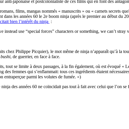
eur anti-japonaise et postcolonialiste de ces films qui en font des antago
s romans, films, mangas nommés « manuscrits » ou « carnets secrets que
nt dans les années 60 le 2e boom ninja (après le premier au début du 20e
ait bien l’intérêt du ninja
:
we instead use “special forces” characters or something, we can’t stray ve
uits chez Philippe Picquier), le mot même de ninja n’apparaît qu’à la tout
e
bushi
, de guerrier, en face à face.
rits, tout se limite à deux passages, à la fin également, où est évoqué « 
sang des femmes qui s’enflammait: tous ces ingrédients étaient nécessaires
sion entraperçue parmi les volutes de fumée. »)
e ninja des années 60 ne coïncidait pas tout à fait avec celui que l’on s