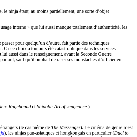
, le ninja étant, au moins partiellement, une sorte d’objet
à usage interne » que lui aussi manque totalement d’authenticité, les
re passer pour quelqu’un d’autre, fait partie des techniques
n. Or ce choix a toujours été catastrophique dans les services
t lui aussi dans le renseignement, avant la Seconde Guerre
artout, sauf qu’il oubliait de raser ses moustaches d’officier en
den: Ragebound
et
Shinobi: Art of vengeance
.)
es étrangers (le cas même de
The Messenger
). Le cinéma de genre n’est
nja
), les ninjas pan-asiatiques et hongkongais en particulier (
Duel to