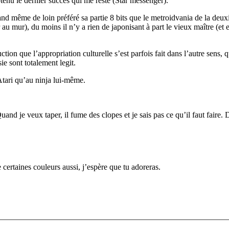
btenu le dernier succès qui me reste (Star messenger).
 quand même de loin préféré sa partie 8 bits que le metroidvania de la deu
her au mur), du moins il n’y a rien de japonisant à part le vieux maître (e
tion que l’appropriation culturelle s’est parfois fait dans l’autre sens, 
ie sont totalement legit.
Atari qu’au ninja lui-même.
and je veux taper, il fume des clopes et je sais pas ce qu’il faut faire.
 certaines couleurs aussi, j’espère que tu adoreras.