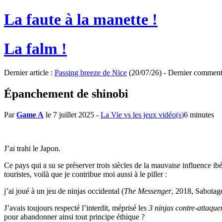
La faute à la manette !
La falm !
Dernier article :
Passing breeze de Nice
(20/07/26) - Dernier comment
Épanchement de shinobi
Par
Game A
le 7 juillet 2025
-
La Vie vs les jeux vidéo(s)
6 minutes
J’ai trahi le Japon.
Ce pays qui a su se préserver trois siècles de la mauvaise influence ib
touristes, voilà que je contribue moi aussi à le piller :
j’ai joué à un jeu de ninjas occidental (
The Messenger
, 2018, Sabotage
J’avais toujours respecté l’interdit, méprisé les
3 ninjas contre-attaque
pour abandonner ainsi tout principe éthique ?