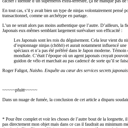
cacher l’identité d’un superhéros extra-terrestre, ça ne manque pas de 
En tout cas, s’il y avait bien un type de ninjas volontairement pensé po
transactionnel, comme un archétype en partage.
L’un ne serait alors pas moins authentique que l’autre. D’ailleurs, la f
Japonais eux-mêmes semblant largement surévaluer son efficacité :
Les Japonais sont les rois du déguisement. Cela leur vient du nind
d’espionnage ninjas (chōhō) et aurait notamment influencé une tr
spéciaux et n’a pas été préféré dans le Japon moderne. Témoin c
mondiale. C’était l’époque où un agent japonais croyait pouvoir s
guidon de vélo et marchait au pas cadencé de sorte qu’il se faisa
Roger Faligot,
Naisho. Enquête au cœur des services secrets japonais
~~~~~pfuitt~~~~~
Dans un nuage de fumée, la conclusion de cet article a disparu soudai
* Pour être complet et voir les choses de l’autre bout de la lorgnette, 
pas directement mon objet mais dans ce cas il faudrait au minimum mén