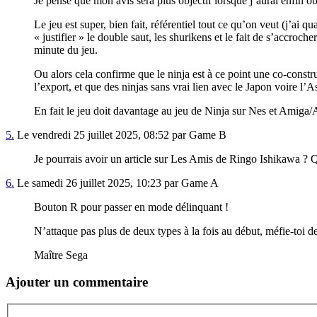
Je pense que mon avis sera plus objectif lorsque j’aurai enfin o
Le jeu est super, bien fait, référentiel tout ce qu’on veut (j’ai
« justifier » le double saut, les shurikens et le fait de s’accroc
minute du jeu.
Ou alors cela confirme que le ninja est à ce point une co-construc
l’export, et que des ninjas sans vrai lien avec le Japon voire l’As
En fait le jeu doit davantage au jeu de Ninja sur Nes et Amiga/
5.
Le vendredi 25 juillet 2025, 08:52 par Game B
Je pourrais avoir un article sur Les Amis de Ringo Ishikawa ? Qu
6.
Le samedi 26 juillet 2025, 10:23 par Game A
Bouton R pour passer en mode délinquant !
N’attaque pas plus de deux types à la fois au début, méfie-toi de
Maître Sega
Ajouter un commentaire