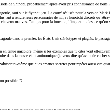
isode de Shinobi, probablement après avoir pris connaissance de toute 
goule, sauf sur le flyer du jeu. La couv’ réalisée pour la version Mark 
us tant à rendre leurs personnages de ninja / kunoichi discrets qu’attray
t cheveux mauves. Tant pis pour la fonction, l’important c’est ce qu’on v
agoule dans le premier, les États-Unis stéréotypés et plagiés, le passag
on en tenue unicolore, même si les exemples que tu cites vont effectiveme
re dans la masse étant antinomique (je veux dire qu’avant de cacher son 
maîtriser toi-même quelques arcanes secrètes pour repérer aussi vite quan
ion possible :D