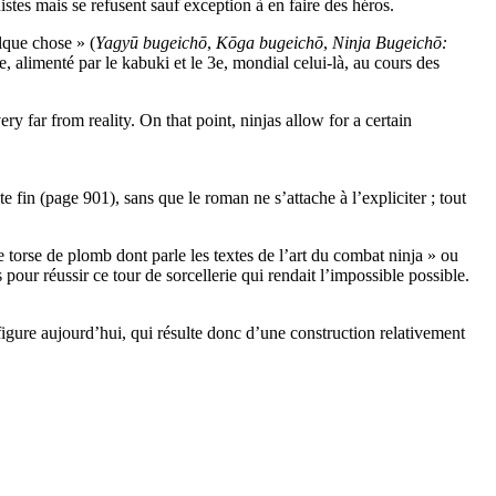
nistes mais se refusent sauf exception à en faire des héros.
lque chose » (
Yagyū bugeichō
,
Kōga bugeichō
,
Ninja Bugeichō:
, alimenté par le kabuki et le 3e, mondial celui-là, au cours des
ry far from reality. On that point, ninjas allow for a certain
e fin (page 901), sans que le roman ne s’attache à l’expliciter ; tout
Le torse de plomb dont parle les textes de l’art du combat ninja » ou
 pour réussir ce tour de sorcellerie qui rendait l’impossible possible.
e figure aujourd’hui, qui résulte donc d’une construction relativement