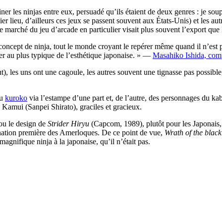
iner les ninjas entre eux, persuadé qu’ils étaient de deux genres : je s
er lieu, d’ailleurs ces jeux se passent souvent aux États-Unis) et les au
le marché du jeu d’arcade en particulier visait plus souvent l’export que
concept de ninja, tout le monde croyant le repérer même quand il n’est p
ller au plus typique de l’esthétique japonaise. » —
Masahiko Ishida, comp
), les uns ont une cagoule, les autres souvent une tignasse pas possible, l
du
kuroko
via l’estampe d’une part et, de l’autre, des personnages du kabu
e Kamui (Sanpei Shirato), graciles et gracieux.
ou le design de
Strider Hiryu
(Capcom, 1989), plutôt pour les Japonais, tr
nation première des Amerloques. De ce point de vue,
Wrath of the blac
agnifique ninja à la japonaise, qu’il n’était pas.