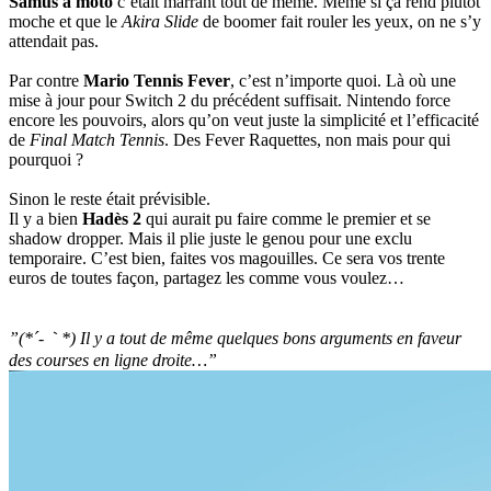
Samus à moto
c’était marrant tout de même. Même si ça rend plutôt
moche et que le
Akira Slide
de boomer fait rouler les yeux, on ne s’y
attendait pas.
Par contre
Mario Tennis Fever
, c’est n’importe quoi. Là où une
mise à jour pour Switch 2 du précédent suffisait. Nintendo force
encore les pouvoirs, alors qu’on veut juste la simplicité et l’efficacité
de
Final Match Tennis
. Des Fever Raquettes, non mais pour qui
pourquoi ?
Sinon le reste était prévisible.
Il y a bien
Hadès 2
qui aurait pu faire comme le premier et se
shadow dropper. Mais il plie juste le genou pour une exclu
temporaire. C’est bien, faites vos magouilles. Ce sera vos trente
euros de toutes façon, partagez les comme vous voulez…
”(*´-｀*) Il y a tout de même quelques bons arguments en faveur
des courses en ligne droite…”