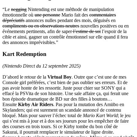
“Le
negging
Nintending est une méthode de manipulation
émotionnelle où
une personne
Mario fait des
commentaires
dépréciatifs
annonces nulles pendant des mois, déguisés en
compliments ou en observations neutres
nouvelles positives ou en
événements pertinents, afin de saper
l’estime de soi
l’espoir de la
cible et ainsi, gagner un contrôle émotionnel sur elle quand il fera
des annonces imprévisibles.”
Kart Redemption
(Nintendo Direct du 12 septembre 2025)
D’abord le retour de la
Virtual Boy
. Outre que c’est une de mes
Console girl préférées, c’est bien de pas oublier ses erreurs. Et de
pas avoir honte de les ressortir. Juste pour chier sur SONY qui a
effacé la PSVita de son histoire. Une sale affaire ça, qui ferait une
bon épisode dramatique de BD sur des filles à boutons…
Ensuite
Kirby Air Riders
. Pas pour la mutation des Amiibo en
Skylanders; qui est surement un scandale annoncé de contenu
bloqué. Mais pour sauver l’échec total de
Mario Kart World
; le jeu
qui s’est mis à jour et à dos ses joueurs pour les empêcher de faire
des courses en trois tours. Si ce Kirby tombe du bon côté de
Sakurai, il pourrait remplacer le simulateur de ligne droite.