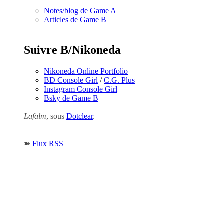
Notes/blog de Game A
Articles de Game B
Suivre B/Nikoneda
Nikoneda Online Portfolio
BD Console Girl
/
C.G. Plus
Instagram Console Girl
Bsky de Game B
Lafalm
, sous
Dotclear
.
➽
Flux RSS