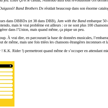
 jeu. Entre ça et le casual, Nintendo aura tout révolutionné ces derniè
Daigassō! Band Brothers Dx
résidait beaucoup dans son énorme catalog
usiques dans DBBDx (et 38 dans DBB),
Jam with the Band
embarque 50 ch
Nintendo, mais le vrai problème est ailleurs : ce ne sont plus 100 chans
à gérer dans l’Union, mais quand même, ça pique un peu.
p. À vrai dire, en parcourant la base de données musicales, l’embarras 
 tout de même, mais une fois triées les chansons étrangères inconnues e
r ! K.K. Rider !) permettront quand même de s’occuper en attendant mi