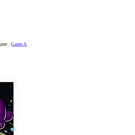
aire :
Game A