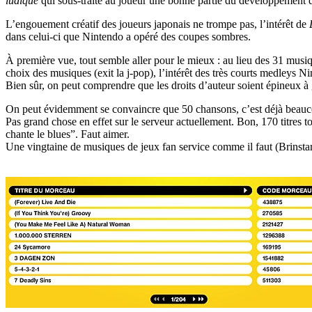
ludique
qui sous-traite au joueur une bonne partie du développement du
L’engouement créatif des joueurs japonais ne trompe pas, l’intérêt de
dans celui-ci que Nintendo a opéré des coupes sombres.
À première vue, tout semble aller pour le mieux : au lieu des 31 m
choix des musiques (exit la j-pop), l’intérêt des très courts medleys 
Bien sûr, on peut comprendre que les droits d’auteur soient épineux 
On peut évidemment se convaincre que 50 chansons, c’est déjà beaucou
Pas grand chose en effet sur le serveur actuellement. Bon, 170 titres
chante le blues”. Faut aimer.
Une vingtaine de musiques de jeux fan service comme il faut (Brinsta