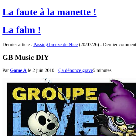
La faute à la manette !
La falm !
Dernier article :
Passing breeze de Nice
(20/07/26) - Dernier comment
GB Music DIY
Par
Game A
le 2 juin 2010
-
Ça dénonce grave
5 minutes