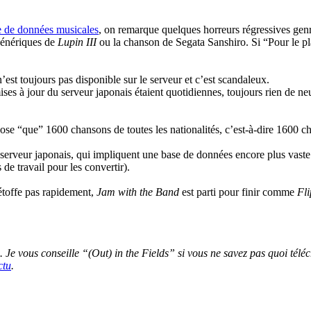
e de données musicales
, on remarque quelques horreurs régressives ge
 génériques de
Lupin III
ou la chanson de Segata Sanshiro. Si “Pour le plai
n’est toujours pas disponible sur le serveur et c’est scandaleux.
ises à jour du serveur japonais étaient quotidiennes, toujours rien de ne
opose “que” 1600 chansons de toutes les nationalités, c’est-à-dire 1600 
erveur japonais, qui impliquent une base de données encore plus vaste
e travail pour les convertir).
s’étoffe pas rapidement,
Jam with the Band
est parti pour finir comme
Fli
. Je vous conseille “(Out) in the Fields” si vous ne savez pas quoi tél
ctu
.