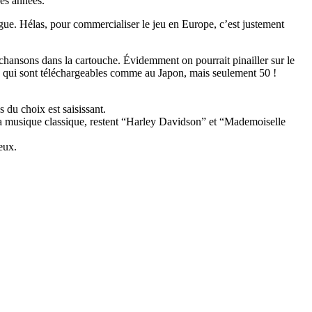
res années.
ue. Hélas, pour commercialiser le jeu en Europe, c’est justement
ansons dans la cartouche. Évidemment on pourrait pinailler sur le
ons qui sont téléchargeables comme au Japon, mais seulement 50 !
du choix est saisissant.
t la musique classique, restent “Harley Davidson” et “Mademoiselle
eux.