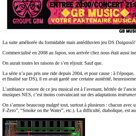
La suite améliorée du formidable mais antédiluvien jeu DS
Daigassō!
Commercialisé en 2008 au Japon, son arrivée chez nous était aussi ine
On aurait toutes les raisons de s’en réjouir. Sauf que.
La série n’a pas pris une ride depuis 2004, et pour cause : à l’époque
et finalisé sur DS), il en avait gardé une certaine austérité, heureusem
L’ambiance sonore de ce jeu musical est à l’avenant, héritée de l’anci
musiques NES, c’est moins convaincant sur des adaptations
instrumen
On s’amuse beaucoup malgré tout, surtout à plusieurs : chacun avec un 
F-Zero”, “Smoke on the Water”, etc.). La difficulté, diabolique, est a