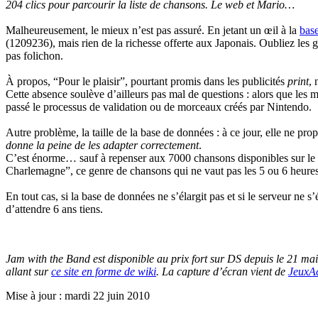
204 clics pour parcourir la liste de chansons. Le web et Mario…
Malheureusement, le mieux n’est pas assuré. En jetant un œil à la
bas
(1209236), mais rien de la richesse offerte aux Japonais. Oubliez les
pas folichon.
À propos, “Pour le plaisir”, pourtant promis dans les publicités
print
, 
Cette absence soulève d’ailleurs pas mal de questions : alors que les m
passé le processus de validation ou de morceaux créés par Nintendo.
Autre problème, la taille de la base de données : à ce jour, elle ne pr
donne la peine de les adapter correctement
.
C’est énorme… sauf à repenser aux 7000 chansons disponibles sur le s
Charlemagne”, ce genre de chansons qui ne vaut pas les 5 ou 6 heures d
En tout cas, si la base de données ne s’élargit pas et si le serveur ne 
d’attendre 6 ans tiens.
Jam with the Band est disponible au prix fort sur DS depuis le 21 mai
allant sur
ce site en forme de wiki
. La capture d’écran vient de
JeuxA
Mise à jour : mardi 22 juin 2010