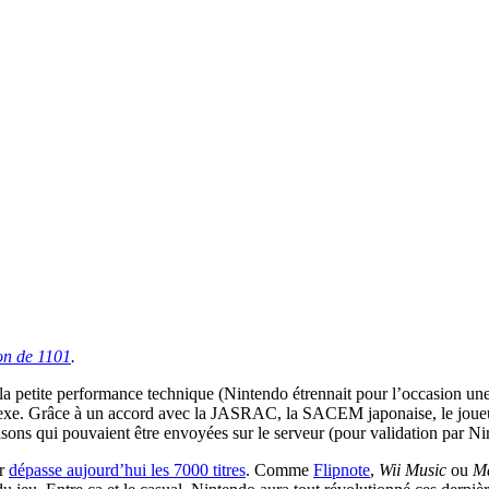
on de 1101
.
 la petite performance technique (Nintendo étrennait pour l’occasion un
mplexe. Grâce à un accord avec la JASRAC, la SACEM japonaise, le joueu
ansons qui pouvaient être envoyées sur le serveur (pour validation par Ni
ur
dépasse aujourd’hui les 7000 titres
. Comme
Flipnote
,
Wii Music
ou
Ma