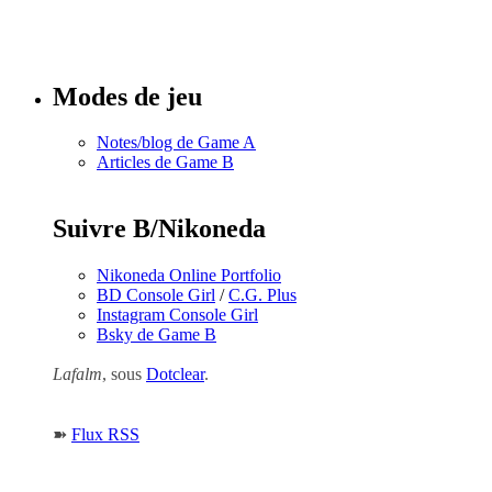
Tous les
numéros
Modes de jeu
Notes/blog de Game A
Articles de Game B
Suivre B/Nikoneda
Nikoneda Online Portfolio
BD Console Girl
/
C.G. Plus
Instagram Console Girl
Bsky de Game B
Lafalm
, sous
Dotclear
.
➽
Flux RSS