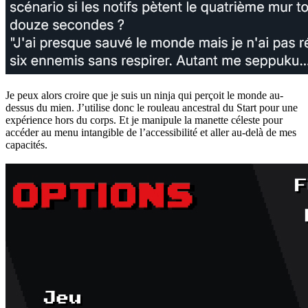
Je peux alors croire que je suis un ninja qui perçoit le monde au-
dessus du mien. J’utilise donc le rouleau ancestral du Start pour une
expérience hors du corps. Et je manipule la manette céleste pour
accéder au menu intangible de l’accessibilité et aller au-delà de mes
capacités.