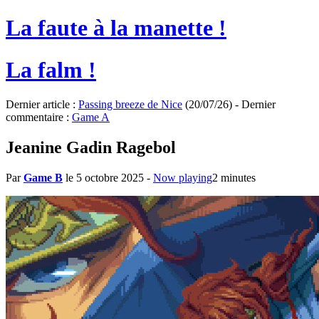
La faute à la manette !
La falm !
Dernier article :
Passing breeze de Nice
(20/07/26) - Dernier
commentaire :
Game A
Jeanine Gadin Ragebol
Par
Game B
le 5 octobre 2025
-
Now playing
2 minutes