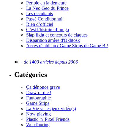
Périple en la demeure
La Neo Geo du Prince
Les occultants
Passé Conditionnul
Rien d’officiel
C’est l’histoire d’un ga
Slap fight et concours de claques
Disparition amère d'Okhtosk
Accès rétabli aux Game Strips de Game B !
➽
+ de 1400 articles depuis 2006
Catégories
Ça dénonce grave
Draw or die !
Fautographie
Game Strips
La Vie vs les jeux vidéo(s)
Now playing
Plastic 'n' Pixel Friends
WebTouring