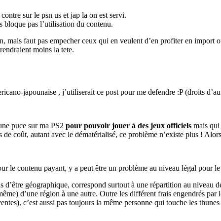
ntre sur le psn us et jap la on est servi.
s bloque pas l’utilisation du contenu.
, mais faut pas empecher ceux qui en veulent d’en profiter en import ou 
prendraient moins la tete.
ricano-japounaise , j’utiliserait ce post pour me defendre :P (droits d’
r une puce sur ma PS2
pour pouvoir jouer à des jeux officiels
mais qui 
oût, autant avec le dématérialisé, ce problème n’existe plus ! Alors zon
our le contenu payant, y a peut être un problème au niveau légal pour le
s d’être géographique, correspond surtout à une répartition au niveau des
t même) d’une région à une autre. Outre les différent frais engendrés pa
tes), c’est aussi pas toujours la même personne qui touche les thunes se