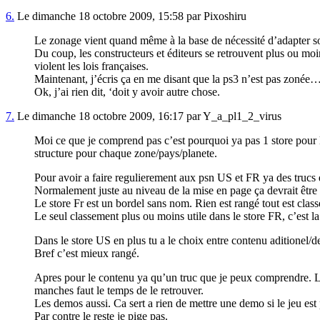
6.
Le dimanche 18 octobre 2009, 15:58 par Pixoshiru
Le zonage vient quand même à la base de nécessité d’adapter so
Du coup, les constructeurs et éditeurs se retrouvent plus ou moin
violent les lois françaises.
Maintenant, j’écris ça en me disant que la ps3 n’est pas zonée
Ok, j’ai rien dit, ‘doit y avoir autre chose.
7.
Le dimanche 18 octobre 2009, 16:17 par Y_a_pl1_2_virus
Moi ce que je comprend pas c’est pourquoi ya pas 1 store pour l
structure pour chaque zone/pays/planete.
Pour avoir a faire regulierement aux psn US et FR ya des trucs 
Normalement juste au niveau de la mise en page ça devrait être
Le store Fr est un bordel sans nom. Rien est rangé tout est clas
Le seul classement plus ou moins utile dans le store FR, c’est la
Dans le store US en plus tu a le choix entre contenu aditionel/d
Bref c’est mieux rangé.
Apres pour le contenu ya qu’un truc que je peux comprendre. Les
manches faut le temps de le retrouver.
Les demos aussi. Ca sert a rien de mettre une demo si le jeu est
Par contre le reste je pige pas.