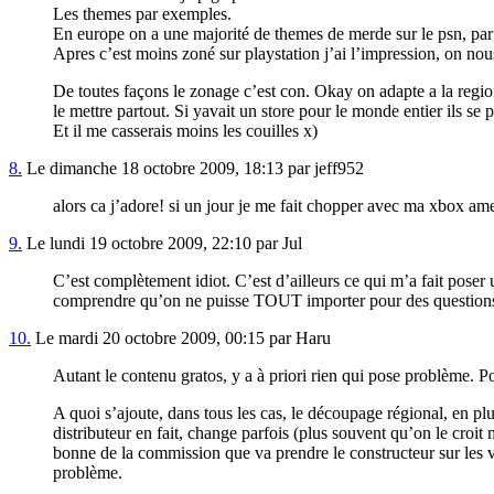
Les themes par exemples.
En europe on a une majorité de themes de merde sur le psn, par co
Apres c’est moins zoné sur playstation j’ai l’impression, on nou
De toutes façons le zonage c’est con. Okay on adapte a la region
le mettre partout. Si yavait un store pour le monde entier ils se 
Et il me casserais moins les couilles x)
8.
Le dimanche 18 octobre 2009, 18:13 par jeff952
alors ca j’adore! si un jour je me fait chopper avec ma xbox ame
9.
Le lundi 19 octobre 2009, 22:10 par Jul
C’est complètement idiot. C’est d’ailleurs ce qui m’a fait pose
comprendre qu’on ne puisse TOUT importer pour des questions de c
10.
Le mardi 20 octobre 2009, 00:15 par Haru
Autant le contenu gratos, y a à priori rien qui pose problème. P
A quoi s’ajoute, dans tous les cas, le découpage régional, en plu
distributeur en fait, change parfois (plus souvent qu’on le croi
bonne de la commission que va prendre le constructeur sur les ven
problème.