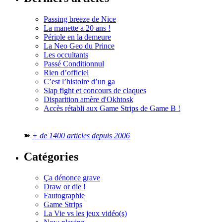
Passing breeze de Nice
La manette a 20 ans !
Périple en la demeure
La Neo Geo du Prince
Les occultants
Passé Conditionnul
Rien d’officiel
C’est l’histoire d’un ga
Slap fight et concours de claques
Disparition amère d'Okhtosk
Accès rétabli aux Game Strips de Game B !
➽
+ de 1400 articles depuis 2006
Catégories
Ça dénonce grave
Draw or die !
Fautographie
Game Strips
La Vie vs les jeux vidéo(s)