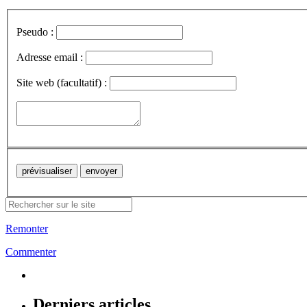
Pseudo :
Adresse email :
Site web (facultatif) :
Remonter
Commenter
Derniers articles