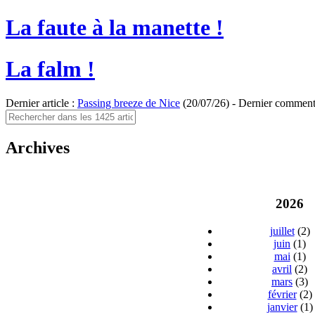
La faute à la manette !
La falm !
Dernier article :
Passing breeze de Nice
(20/07/26) - Dernier comment
Archives
2026
juillet
(2)
juin
(1)
mai
(1)
avril
(2)
mars
(3)
février
(2)
janvier
(1)