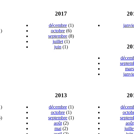
2017
20
décembre
(1)
janvi
)
octobre
(6)
septembre
(8)
juillet
(1)
20
juin
(1)
décem
septem
mars
janvi
2013
20
)
décembre
(1)
décem
octobre
(1)
octob
)
septembre
(1)
septem
août
(2)
août
mai
(2)
juille
avril
(2)
juin