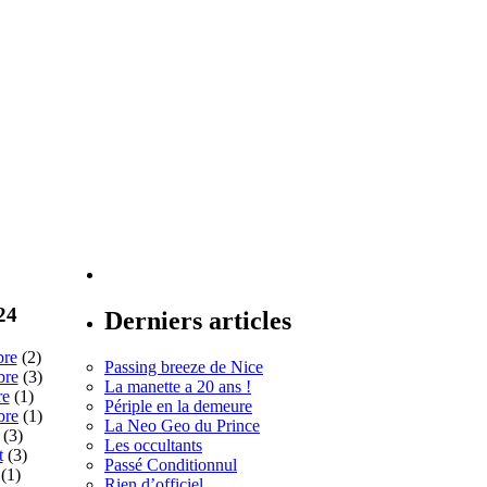
24
Derniers articles
bre
(2)
Passing breeze de Nice
bre
(3)
La manette a 20 ans !
re
(1)
Périple en la demeure
bre
(1)
La Neo Geo du Prince
(3)
Les occultants
t
(3)
Passé Conditionnul
(1)
Rien d’officiel