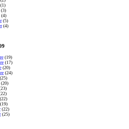
(1)
(3)
(4)
r
(5)
er
(4)
09
re
(19)
re
(17)
e
(20)
re
(24)
(25)
(20)
(23)
22)
(22)
(19)
r
(22)
r
(25)