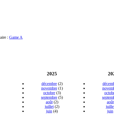
aire :
Game A
2025
20
décembre
(2)
décem
novembre
(1)
novem
octobre
(3)
octob
septembre
(5)
septem
août
(2)
août
juillet
(2)
juille
juin
(4)
juin