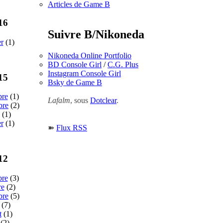
Articles de Game B
16
Suivre B/Nikoneda
er
(1)
Nikoneda Online Portfolio
BD Console Girl
/
C.G. Plus
Instagram Console Girl
15
Bsky de Game B
bre
(1)
Lafalm
, sous
Dotclear
.
bre
(2)
(1)
er
(1)
➽
Flux RSS
12
bre
(3)
re
(2)
bre
(5)
(7)
t
(1)
(2)