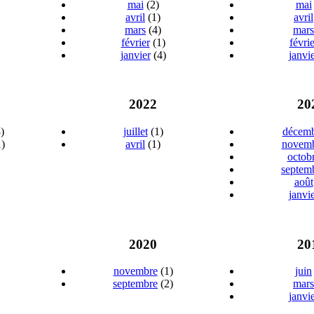
mai
(2)
mai
avril
(1)
avril
mars
(4)
mars
février
(1)
févrie
janvier
(4)
janvi
2022
20
)
juillet
(1)
décem
)
avril
(1)
novem
octob
septem
août
janvi
2020
20
novembre
(1)
juin
septembre
(2)
mars
janvi