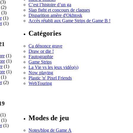
(3)
C’est l’histoire d’un ga
(2)
Slap fight et concours de claques
(3)
Disparition amère d'Okhtosk
r
(1)
Accès rétabli aux Game Strips de Game B !
er
(1)
Catégories
21
Ça dénonce grave
Draw or die !
bre
(1)
Fautographie
bre
(1)
Game Strips
re
(1)
La Vie vs les jeux vidéo(s)
bre
(1)
Now playing
(1)
Plastic 'n' Pixel Friends
er
(2)
WebTouring
Tous les
numéros
19
(1)
Modes de jeu
(1)
er
(1)
Notes/blog de Game A