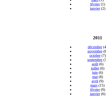
février
(1)
janvier
(2)
2011
décembre
(4
novembre
(8
octobre
(7)
septembre
(3
août
(6)
juillet
(6)
juin
(6)
mai
(8)
avril
(9)
mars
(15)
février
(9)
janvier
(6)