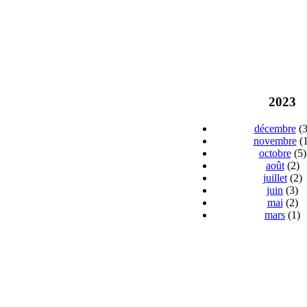
2023
décembre
(3
novembre
(1
octobre
(5)
août
(2)
juillet
(2)
juin
(3)
mai
(2)
mars
(1)