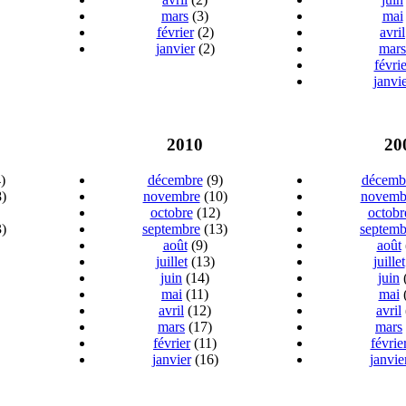
mars
(3)
mai
février
(2)
avril
janvier
(2)
mars
févrie
janvi
2010
20
)
décembre
(9)
décemb
)
novembre
(10)
novemb
octobre
(12)
octobr
)
septembre
(13)
septemb
août
(9)
août
juillet
(13)
juillet
juin
(14)
juin
mai
(11)
mai
(
avril
(12)
avril
mars
(17)
mars
février
(11)
févrie
janvier
(16)
janvie