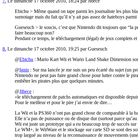
7.
Le dimanche 17 octobre 2010, 18:24 par Jibece
Ebichu > Même quand on tape parmi les journaliste les plus blas
surnotage mais du fait qu’il n’y ait pas assez de hateboys parmi l
Gueseuch > le soucis, c’est que Nintendo dit toujours que “la p
faire beaucoup non?
Pendant ce temps, le téléchargement (légal) de jeux complets et 
8.
Le dimanche 17 octobre 2010, 19:25 par Gueseuch
@
Ebichu
: Mario Kart Wii et Wario Land Shake Dimension son
@
Ignis
: Sur ma lancée je me suis un peu écarté du sujet (un pro
Nintendo ne peut pas faire grand chose pour lutter contre le pi
embêter les pirates plus que quelques minutes.
@
Jibece
:
le téléchargement de patchs automatiques est disponible depuis 
Pour le meilleur et pour le pire j’ai envie de dire…
La Wii et la PS360 n’ont pas grand chose de comparable à la ba
Elle n’a pas de puissance ou de disque dur (surtout parce qu’
Wii est juste un prototype qui a eu beaucoup trop de succès sur
Le WM+, le WiiWare et le stockage sur carte SD se sont des solu
trop largué au niveau de la reconnaissance de mouvements (une f