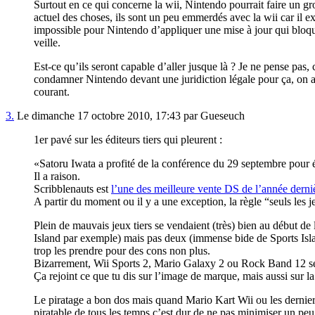
Surtout en ce qui concerne la wii, Nintendo pourrait faire un gr
actuel des choses, ils sont un peu emmerdés avec la wii car il
impossible pour Nintendo d’appliquer une mise à jour qui bloque
veille.
Est-ce qu’ils seront capable d’aller jusque là ? Je ne pense pas, ca
condamner Nintendo devant une juridiction légale pour ça, on a vu
courant.
3.
Le dimanche 17 octobre 2010, 17:43 par Gueseuch
1er pavé sur les éditeurs tiers qui pleurent :
Satoru Iwata a profité de la conférence du 29 septembre pour é
Il a raison.
Scribblenauts est
l’une des meilleure vente DS de l’année derni
A partir du moment ou il y a une exception, la règle “seuls les 
Plein de mauvais jeux tiers se vendaient (très) bien au début de
Island par exemple) mais pas deux (immense bide de Sports Islan
trop les prendre pour des cons non plus.
Bizarrement, Wii Sports 2, Mario Galaxy 2 ou Rock Band 12 se ve
Ça rejoint ce que tu dis sur l’image de marque, mais aussi sur 
Le piratage a bon dos mais quand Mario Kart Wii ou les dernier
piratable de tous les temps c’est dur de ne pas minimiser un pe