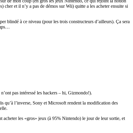
s sûr de mon coup (en gros les jeux Nintendo, ce qui rejoint la notion
s) cher et il n’y a pas de démos sur Wii) quitte a les acheter ensuite si
per blindé à ce niveau (pour les trois constructeurs d’ailleurs). Ça sera
temps…
, n’ont pas intéressé les hackers – hi, Gizmondo!).
s qu’à l’inverse, Sony et Microsoft rendent la modification des
elle.
ont acheter les «gros» jeux (à 95% Nintendo) le jour de leur sortie, et