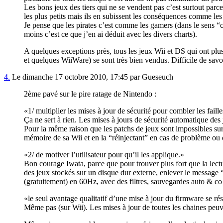
Les bons jeux des tiers qui ne se vendent pas c’est surtout par
les plus petits mais ils en subissent les conséquences comme les a
Je pense que les pirates c’est comme les gamers (dans le sens “
moins c’est ce que j’en ai déduit avec les divers charts).
A quelques exceptions près, tous les jeux Wii et DS qui ont pl
et quelques WiiWare) se sont très bien vendus. Difficile de sav
4.
Le dimanche 17 octobre 2010, 17:45 par Gueseuch
2ème pavé sur le pire ratage de Nintendo :
1/ multiplier les mises à jour de sécurité pour combler les faille
Ça ne sert à rien. Les mises à jours de sécurité automatique des
Pour la même raison que les patchs de jeux sont impossibles sur
mémoire de sa Wii et en la “réinjectant” en cas de problème 
2/ de motiver l’utilisateur pour qu’il les applique.
Bon courage Iwata, parce que pour trouver plus fort que la lectu
des jeux stockés sur un disque dur externe, enlever le message 
(gratuitement) en 60Hz, avec des filtres, sauvegardes auto & co 
le seul avantage qualitatif d’une mise à jour du firmware se ré
Même pas (sur Wii). Les mises à jour de toutes les chaines peuve