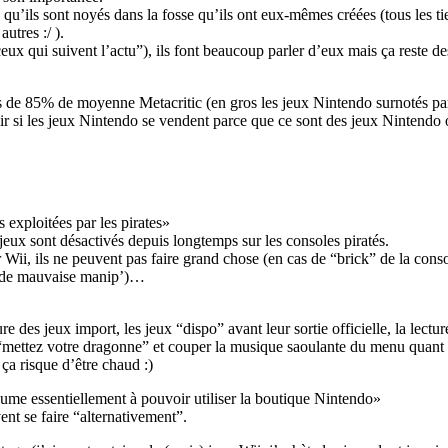
ce qu’ils sont noyés dans la fosse qu’ils ont eux-mêmes créées (tous les
utres :/ ).
ceux qui suivent l’actu”), ils font beaucoup parler d’eux mais ça reste 
us de 85% de moyenne Metacritic (en gros les jeux Nintendo surnotés par
oir si les jeux Nintendo se vendent parce que ce sont des jeux Nintendo
s exploitées par les pirates
 jeux sont désactivés depuis longtemps sur les consoles piratés.
 Wii, ils ne peuvent pas faire grand chose (en cas de “brick” de la con
ou de mauvaise manip’)…
re des jeux import, les jeux “dispo” avant leur sortie officielle, la lec
“mettez votre dragonne” et couper la musique saoulante du menu quant o
ça risque d’être chaud :)
sume essentiellement à pouvoir utiliser la boutique Nintendo
nt se faire “alternativement”.