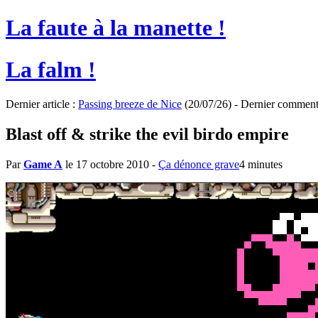
La faute à la manette !
La falm !
Dernier article :
Passing breeze de Nice
(20/07/26) - Dernier comment
Blast off & strike the evil birdo empire
Par
Game A
le 17 octobre 2010
-
Ça dénonce grave
4 minutes