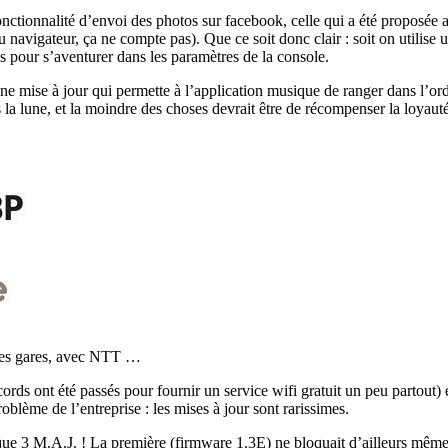
onctionnalité d’envoi des photos sur facebook, celle qui a été proposée 
u navigateur, ça ne compte pas). Que ce soit donc clair : soit on utilise
es pour s’aventurer dans les paramètres de la console.
qu’une mise à jour qui permette à l’application musique de ranger dans l
as la lune, et la moindre des choses devrait être de récompenser la loyau
ines gares, avec NTT …
ds ont été passés pour fournir un service wifi gratuit un peu partout) et
oblème de l’entreprise : les mises à jour sont rarissimes.
t que 3 M.A.J. ! La première (firmware 1.3E) ne bloquait d’ailleurs même