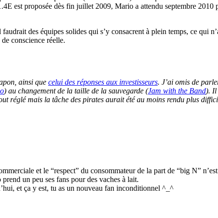
a 1.4E est proposée dès fin juillet 2009, Mario a attendu septembre 2010 
faudrait des équipes solides qui s’y consacrent à plein temps, ce qui n’
 de conscience réelle.
Japon, ainsi que
celui des réponses aux investisseurs
. J’ai omis de parle
do
) au changement de la taille de la sauvegarde (
Jam with the Band
). I
t réglé mais la tâche des pirates aurait été au moins rendu plus diffici
e commerciale et le “respect” du consommateur de la part de “big N” n’est
prend un peu ses fans pour des vaches à lait.
’hui, et ça y est, tu as un nouveau fan inconditionnel ^_^