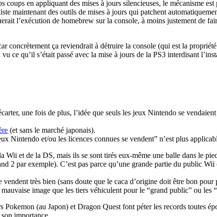
os coups en appliquant des mises à jours silencieuses, le mécanisme est 
 existe maintenant des outils de mises à jours qui patchent automatique
rait l’exécution de homebrew sur la console, à moins justement de faire
r concrètement ça reviendrait à détruire la console (qui est la propriété de 
 ce qu’il s’était passé avec la mise à jours de la PS3 interdisant l’inst
carter, une fois de plus, l’idée que seuls les jeux Nintendo se vendaien
ère
(et sans le marché japonais).
jeux Nintendo et/ou les licences connues se vendent” n’est plus applicab
 la Wii et de la DS, mais ils se sont tirés eux-même une balle dans le p
d 2 par exemple). C’est pas parce qu’une grande partie du public Wii et
ndent très bien (sans doute que le caca d’origine doit être bon pour po
la mauvaise image que les tiers véhiculent pour le “grand public” ou le
s Pokemon (au Japon) et Dragon Quest font péter les records toutes épo
u son importance.