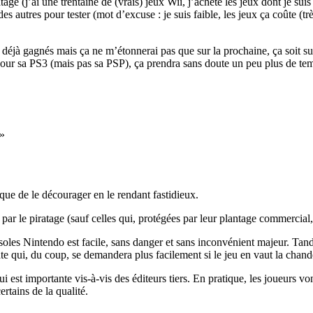
age (j’ai une trentaine de (vrais) jeux Wii, j’achète les jeux dont je sui
es autres pour tester (mot d’excuse : je suis faible, les jeux ça coûte (trè
nt déjà gagnés mais ça ne m’étonnerai pas que sur la prochaine, ça soit su
pour sa PS3 (mais pas sa PSP), ça prendra sans doute un peu plus de 
 que de le décourager en le rendant fastidieux.
 par le piratage (sauf celles qui, protégées par leur plantage commercial
les Nintendo est facile, sans danger et sans inconvénient majeur. Tandi
rate qui, du coup, se demandera plus facilement si le jeu en vaut la chand
qui est importante vis-à-vis des éditeurs tiers. En pratique, les joueurs v
rtains de la qualité.