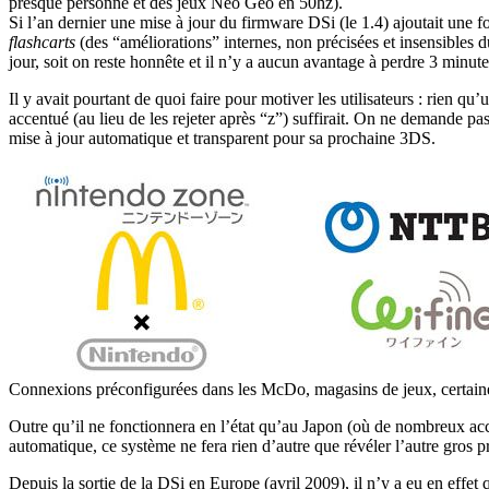
presque personne et des jeux Neo Geo en 50hz).
Si l’an dernier une mise à jour du firmware DSi (le 1.4) ajoutait une f
flashcarts
(des “améliorations” internes, non précisées et insensibles d
jour, soit on reste honnête et il n’y a aucun avantage à perdre 3 minut
Il y avait pourtant de quoi faire pour motiver les utilisateurs : rien 
accentué (au lieu de les rejeter après “z”) suffirait. On ne demande p
mise à jour automatique et transparent pour sa prochaine 3DS.
Connexions préconfigurées dans les McDo,
magasins de jeux
, certa
Outre qu’il ne fonctionnera en l’état qu’au Japon (où de nombreux accor
automatique, ce système ne fera rien d’autre que révéler l’autre gros pr
Depuis la sortie de la DSi en Europe (avril 2009), il n’y a eu en effe