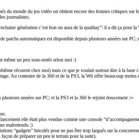
és du monde du jeu vidéo on obtient encore des bonnes critiques sur les
es journalistes.
rochaine génération c’est bon on aura de la qualitay”: il a dit ça pour 
de patchs automatiques est disponible depuis plusieurs années sur PC; et
t même un peu sous-notés selon moi :)
blème récurent chez moi) mais ce que je voulait surtout dire à la base c
ratage. Au contraire de la 360 et de la PS3, la Wii offre beaucoup moin
plusieurs années sur PC; et la PS3 et la 360 le rejoint doucement :/
se.
au lancement elle était plus vendue comme une console “d’accompagneme
 un malentendu :)
tions “gadgets” bricolés pour ne pas être trop largués sur la concurre
açon de préparer un peu le terrain pour la suite).