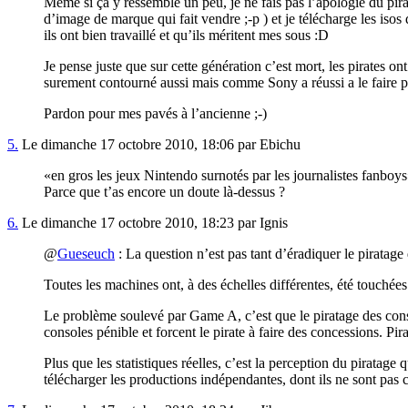
Même si ça y ressemble un peu, je ne fais pas l’apologie du pirat
d’image de marque qui fait vendre ;-p ) et je télécharge les isos d
ils ont bien travaillé et qu’ils méritent mes sous :D
Je pense juste que sur cette génération c’est mort, les pirates o
surement contourné aussi mais comme Sony a réussi a le faire 
Pardon pour mes pavés à l’ancienne ;-)
5.
Le dimanche 17 octobre 2010, 18:06 par Ebichu
en gros les jeux Nintendo surnotés par les journalistes fanboys
Parce que t’as encore un doute là-dessus ?
6.
Le dimanche 17 octobre 2010, 18:23 par Ignis
@
Gueseuch
: La question n’est pas tant d’éradiquer le piratage
Toutes les machines ont, à des échelles différentes, été touchées
Le problème soulevé par Game A, c’est que le piratage des conso
consoles pénible et forcent le pirate à faire des concessions. Pi
Plus que les statistiques réelles, c’est la perception du piratage 
télécharger les productions indépendantes, dont ils ne sont pas ce