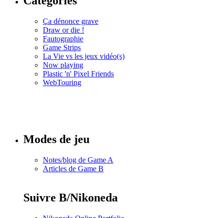
Catégories
Ça dénonce grave
Draw or die !
Fautographie
Game Strips
La Vie vs les jeux vidéo(s)
Now playing
Plastic 'n' Pixel Friends
WebTouring
Tous les
numéros
Modes de jeu
Notes/blog de Game A
Articles de Game B
Suivre B/Nikoneda