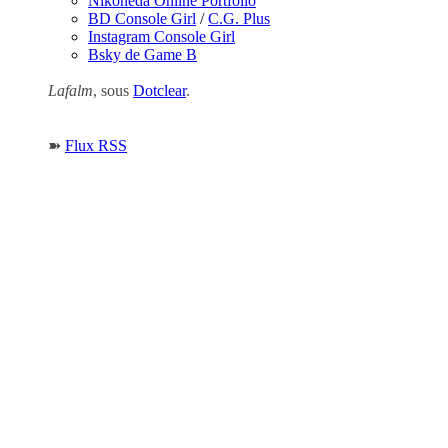
Nikoneda Online Portfolio
BD Console Girl
/
C.G. Plus
Instagram Console Girl
Bsky de Game B
Lafalm
, sous
Dotclear
.
➽
Flux RSS