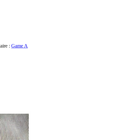
aire :
Game A