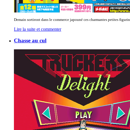
Demain sortiront dans le commerce japouné ces charmantes petites figurines 
Lire la suite et commenter
Chasse au cul