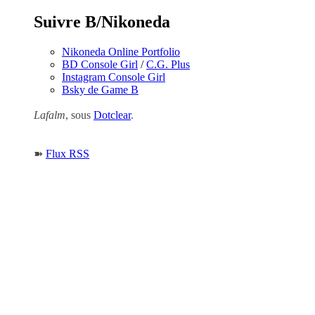
Suivre B/Nikoneda
Nikoneda Online Portfolio
BD Console Girl
/
C.G. Plus
Instagram Console Girl
Bsky de Game B
Lafalm
, sous
Dotclear
.
➽
Flux RSS