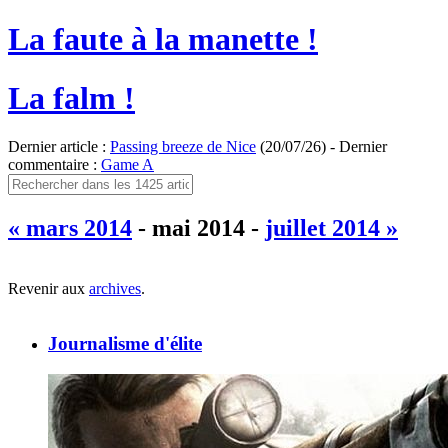
La faute à la manette !
La falm !
Dernier article :
Passing breeze de Nice
(20/07/26) - Dernier
commentaire :
Game A
« mars 2014
- mai 2014 -
juillet 2014 »
Revenir aux
archives
.
Journalisme d'élite