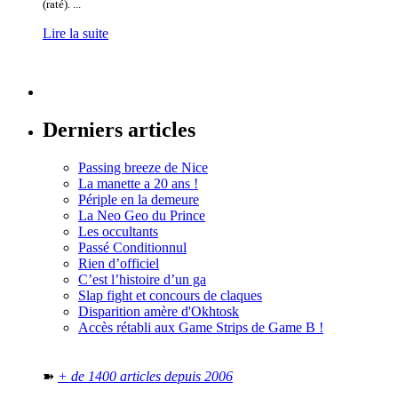
(raté). ...
Lire la suite
Derniers articles
Passing breeze de Nice
La manette a 20 ans !
Périple en la demeure
La Neo Geo du Prince
Les occultants
Passé Conditionnul
Rien d’officiel
C’est l’histoire d’un ga
Slap fight et concours de claques
Disparition amère d'Okhtosk
Accès rétabli aux Game Strips de Game B !
➽
+ de 1400 articles depuis 2006