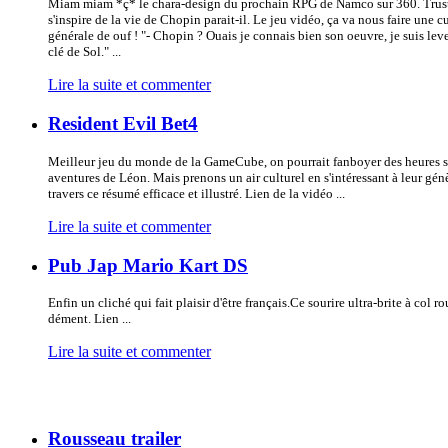
Miam miam *ç* le chara-design du prochain RPG de Namco sur 360. Trus
s'inspire de la vie de Chopin parait-il. Le jeu vidéo, ça va nous faire une c
générale de ouf ! "- Chopin ? Ouais je connais bien son oeuvre, je suis lev
clé de Sol." ...
Lire la suite et commenter
Resident Evil Bet4
Meilleur jeu du monde de la GameCube, on pourrait fanboyer des heures s
aventures de Léon. Mais prenons un air culturel en s'intéressant à leur gén
travers ce résumé efficace et illustré. Lien de la vidéo ...
Lire la suite et commenter
Pub Jap Mario Kart DS
Enfin un cliché qui fait plaisir d'être français.Ce sourire ultra-brite à col ro
dément. Lien ...
Lire la suite et commenter
Rousseau trailer