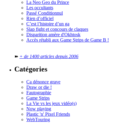
La Neo Geo du Prince
Les occultants
Passé Conditionnul
Rien d’officiel
C’est l’histoire d’un ga
Slap fight et concours de claques
Disparition amère d'Okhtosk
Accès rétabli aux Game Strips de Game B !
➽
+ de 1400 articles depuis 2006
Catégories
Ça dénonce grave
Draw or die !
Fautographie
Game Strips
La Vie vs les jeux vidéo(s)
Now playing
Plastic 'n' Pixel Friends
WebTouring
Tous les