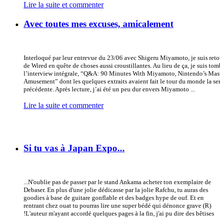
Lire la suite et commenter
Avec toutes mes excuses, amicalement
Interloqué par leur entrevue du 23/06 avec Shigeru Miyamoto, je suis retou
de Wired en quête de choses aussi croustillantes. Au lieu de ça, je suis tom
l’interview intégrale, “Q&A: 90 Minutes With Miyamoto, Nintendo’s Mast
Amusement” dont les quelques extraits avaient fait le tour du monde la s
précédente. Après lecture, j’ai été un peu dur envers Miyamoto ...
Lire la suite et commenter
Si tu vas à Japan Expo...
...N'oublie pas de passer par le stand Ankama acheter ton exemplaire de
Debaser. En plus d'une jolie dédicasse par la jolie Rafchu, tu auras des
goodies à base de guitare gonflable et des badges hype de ouf. Et en
rentrant chez ouat tu pourras lire une super bédé qui dénonce grave (R)
!L'auteur m'ayant accordé quelques pages à la fin, j'ai pu dire des bêtises