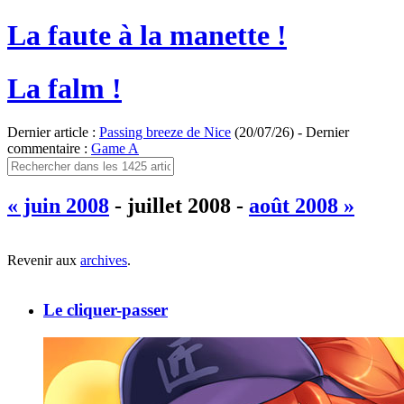
La faute à la manette !
La falm !
Dernier article :
Passing breeze de Nice
(20/07/26) - Dernier
commentaire :
Game A
« juin 2008
- juillet 2008 -
août 2008 »
Revenir aux
archives
.
Le cliquer-passer