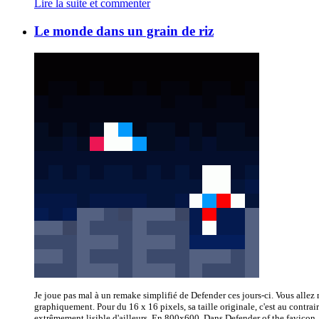
Lire la suite et commenter
Le monde dans un grain de riz
Je joue pas mal à un remake simplifié de Defender ces jours-ci. Vous allez m
graphiquement. Pour du 16 x 16 pixels, sa taille originale, c'est au contra
extrêmement lisible d'ailleurs. En 800x600. Dans Defender of the favicon, 