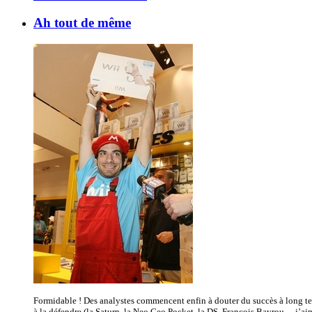
Ah tout de même
Formidable ! Des analystes commencent enfin à douter du succès à long ter
à la défendre (la Saturn, la Neo Geo Pocket, la DS, François Bayrou… j’aime