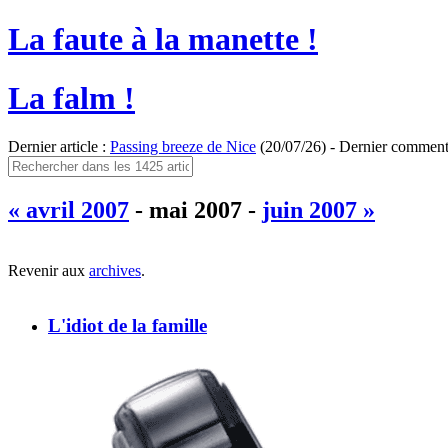
La faute à la manette !
La falm !
Dernier article :
Passing breeze de Nice
(20/07/26) - Dernier comment
« avril 2007
- mai 2007 -
juin 2007 »
Revenir aux
archives
.
L'idiot de la famille