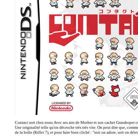
Contact sort chez nous.Avec ses airs de Mother et son cachet Grasshoper cert
Une originalité telle qu'on décroche très très vite. On peut dire que, comme
de la boîte (Killer 7), et pour faire bien cliché : "soit on adore, soit on détest