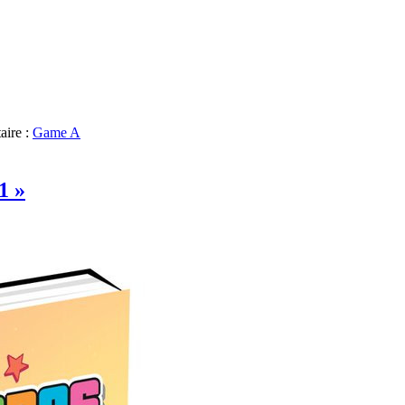
aire :
Game A
1 »