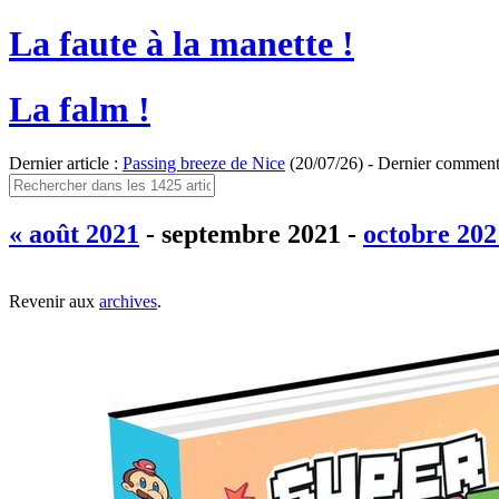
La faute à la manette !
La falm !
Dernier article :
Passing breeze de Nice
(20/07/26) - Dernier comment
« août 2021
- septembre 2021 -
octobre 202
Revenir aux
archives
.