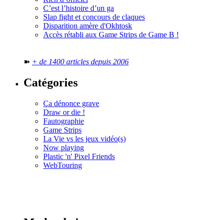
C’est l’histoire d’un ga
Slap fight et concours de claques
Disparition amère d'Okhtosk
Accès rétabli aux Game Strips de Game B !
➽
+ de 1400 articles depuis 2006
Catégories
Ça dénonce grave
Draw or die !
Fautographie
Game Strips
La Vie vs les jeux vidéo(s)
Now playing
Plastic 'n' Pixel Friends
WebTouring
Tous les
numéros