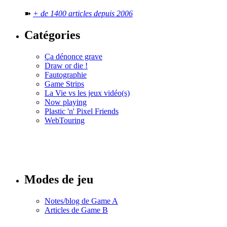
➽
+ de 1400 articles depuis 2006
Catégories
Ça dénonce grave
Draw or die !
Fautographie
Game Strips
La Vie vs les jeux vidéo(s)
Now playing
Plastic 'n' Pixel Friends
WebTouring
Tous les
numéros
Modes de jeu
Notes/blog de Game A
Articles de Game B