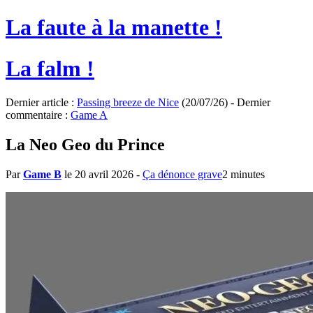
La faute à la manette !
La falm !
Dernier article :
Passing breeze de Nice
(20/07/26) - Dernier
commentaire :
Game A
La Neo Geo du Prince
Par
Game B
le 20 avril 2026
-
Ça dénonce grave
2 minutes