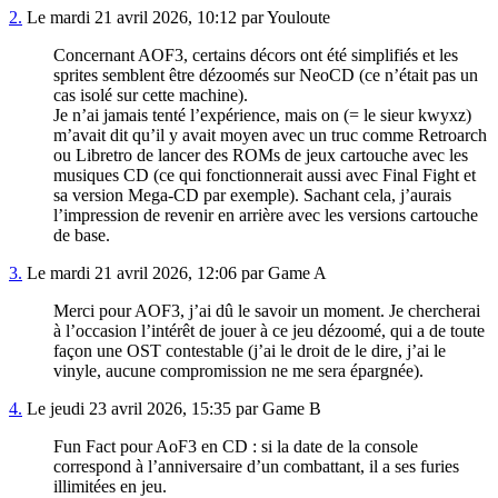
2.
Le mardi 21 avril 2026, 10:12 par Youloute
Concernant AOF3, certains décors ont été simplifiés et les
sprites semblent être dézoomés sur NeoCD (ce n’était pas un
cas isolé sur cette machine).
Je n’ai jamais tenté l’expérience, mais on (= le sieur kwyxz)
m’avait dit qu’il y avait moyen avec un truc comme Retroarch
ou Libretro de lancer des ROMs de jeux cartouche avec les
musiques CD (ce qui fonctionnerait aussi avec Final Fight et
sa version Mega-CD par exemple). Sachant cela, j’aurais
l’impression de revenir en arrière avec les versions cartouche
de base.
3.
Le mardi 21 avril 2026, 12:06 par Game A
Merci pour AOF3, j’ai dû le savoir un moment. Je chercherai
à l’occasion l’intérêt de jouer à ce jeu dézoomé, qui a de toute
façon une OST contestable (j’ai le droit de le dire, j’ai le
vinyle, aucune compromission ne me sera épargnée).
4.
Le jeudi 23 avril 2026, 15:35 par Game B
Fun Fact pour AoF3 en CD : si la date de la console
correspond à l’anniversaire d’un combattant, il a ses furies
illimitées en jeu.