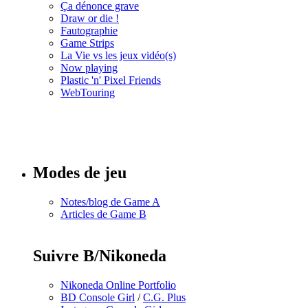
Ça dénonce grave
Draw or die !
Fautographie
Game Strips
La Vie vs les jeux vidéo(s)
Now playing
Plastic 'n' Pixel Friends
WebTouring
Tous les
numéros
Modes de jeu
Notes/blog de Game A
Articles de Game B
Suivre B/Nikoneda
Nikoneda Online Portfolio
BD Console Girl
/
C.G. Plus