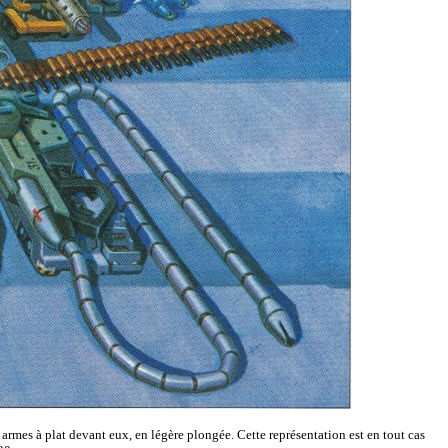
 armes à plat devant eux, en légère plongée. Cette représentation est en tout cas