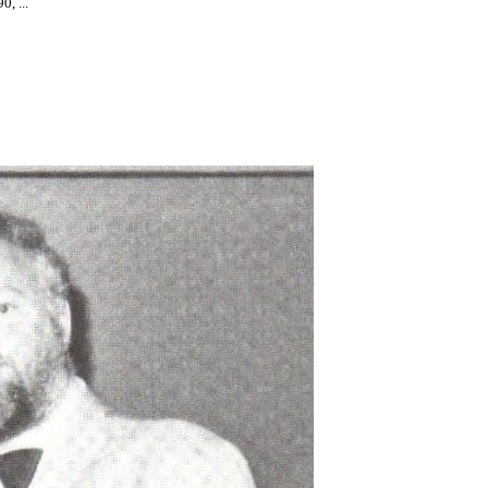
, ...