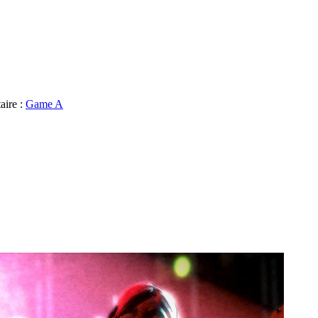
aire :
Game A