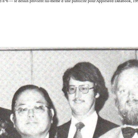
d n°6 — le dessin provient lui-même d’une publicité pour Appleseed Databook, 1990