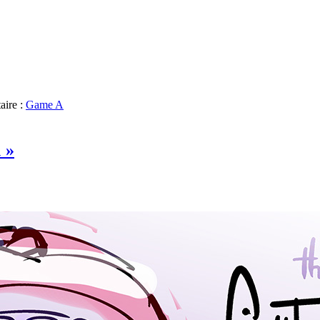
aire :
Game A
 »