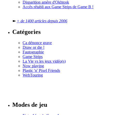
Disparition amère d'Okhtosk
Accès rétabli aux Game Strips de Game B !
➽
+ de 1400 articles depuis 2006
Catégories
Ça dénonce grave
Draw or die !
Fautographie
Game Strips
La Vie vs les jeux vidéo(s)
Now playing
Plastic 'n' Pixel Friends
WebTouring
Tous les
numéros
Modes de jeu