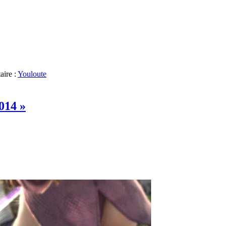
aire :
Youloute
014 »