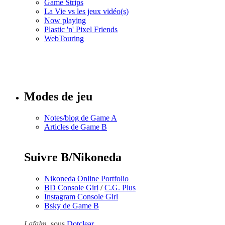
Game Strips
La Vie vs les jeux vidéo(s)
Now playing
Plastic 'n' Pixel Friends
WebTouring
Tous les
numéros
Modes de jeu
Notes/blog de Game A
Articles de Game B
Suivre B/Nikoneda
Nikoneda Online Portfolio
BD Console Girl
/
C.G. Plus
Instagram Console Girl
Bsky de Game B
Lafalm
, sous
Dotclear
.