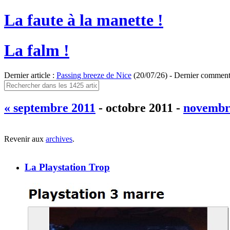
La faute à la manette !
La falm !
Dernier article :
Passing breeze de Nice
(20/07/26) - Dernier comment
« septembre 2011
- octobre 2011 -
novembr
Revenir aux
archives
.
La Playstation Trop