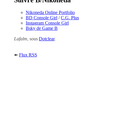
Suivre B/Nikoneda
Nikoneda Online Portfolio
BD Console Girl
/
C.G. Plus
Instagram Console Girl
Bsky de Game B
Lafalm
, sous
Dotclear
.
➽
Flux RSS