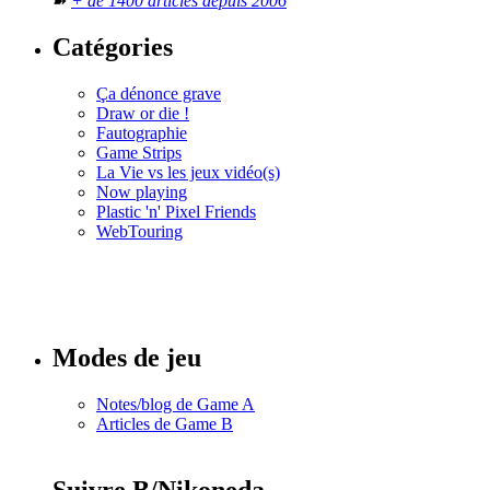
➽
+ de 1400 articles depuis 2006
Catégories
Ça dénonce grave
Draw or die !
Fautographie
Game Strips
La Vie vs les jeux vidéo(s)
Now playing
Plastic 'n' Pixel Friends
WebTouring
Tous les
numéros
Modes de jeu
Notes/blog de Game A
Articles de Game B