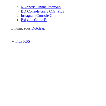
Nikoneda Online Portfolio
BD Console Girl
/
C.G. Plus
Instagram Console Girl
Bsky de Game B
Lafalm
, sous
Dotclear
.
➽
Flux RSS