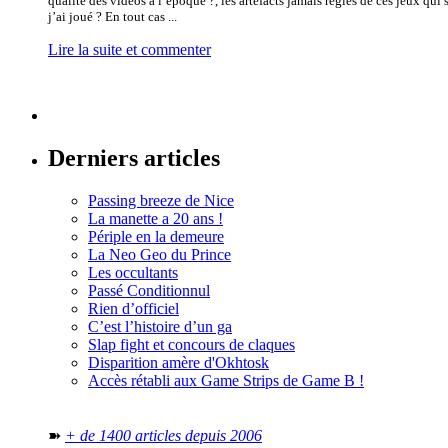
qualité des vidéos à l’époque ?, les artefacts jamais réglés de ces jeux qu
j’ai joué ? En tout cas ...
Lire la suite et commenter
Derniers articles
Passing breeze de Nice
La manette a 20 ans !
Périple en la demeure
La Neo Geo du Prince
Les occultants
Passé Conditionnul
Rien d’officiel
C’est l’histoire d’un ga
Slap fight et concours de claques
Disparition amère d'Okhtosk
Accès rétabli aux Game Strips de Game B !
➽
+ de 1400 articles depuis 2006