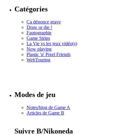
Catégories
Ça dénonce grave
Draw or die !
Fautographie
Game Strips
La Vie vs les jeux vidéo(s)
Now playing
Plastic 'n' Pixel Friends
WebTouring
Tous les
numéros
Modes de jeu
Notes/blog de Game A
Articles de Game B
Suivre B/Nikoneda