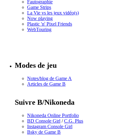
Fautographie
Game Strips
La Vie vs les jeux vidéo(s)
Now playing
Plastic 'n' Pixel Friends
WebTouring
Tous les
numéros
Modes de jeu
Notes/blog de Game A
Articles de Game B
Suivre B/Nikoneda
Nikoneda Online Portfolio
BD Console Girl
/
C.G. Plus
Instagram Console Girl
Bsky de Game B