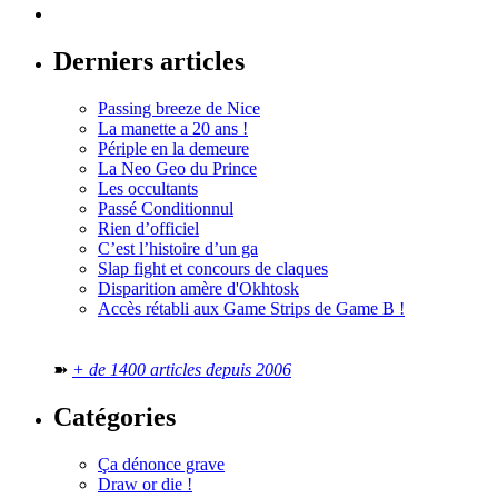
Derniers articles
Passing breeze de Nice
La manette a 20 ans !
Périple en la demeure
La Neo Geo du Prince
Les occultants
Passé Conditionnul
Rien d’officiel
C’est l’histoire d’un ga
Slap fight et concours de claques
Disparition amère d'Okhtosk
Accès rétabli aux Game Strips de Game B !
➽
+ de 1400 articles depuis 2006
Catégories
Ça dénonce grave
Draw or die !