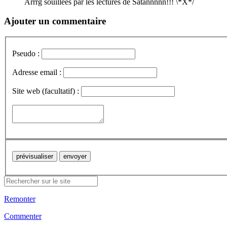
Arrrg souillées par les lectures de Satannnnn!!! \*X*/
Ajouter un commentaire
Pseudo :
Adresse email :
Site web (facultatif) :
Remonter
Commenter