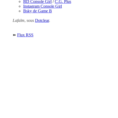
BD Console Girl
/
C.G. Plus
Instagram Console Girl
Bsky de Game B
Lafalm
, sous
Dotclear
.
➽
Flux RSS