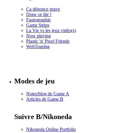
Ça dénonce grave
Draw or die !
Fautographie
Game Strips
La Vie vs les jeux vidéo(s)
Now playing
Plastic 'n' Pixel Friends
WebTouring
Tous les
numéros
Modes de jeu
Notes/blog de Game A
Articles de Game B
Suivre B/Nikoneda
Nikoneda Online Portfolio