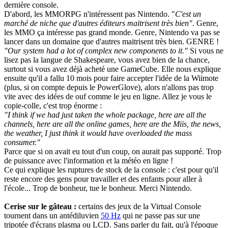
dernière console.
D'abord, les MMORPG n'intéressent pas Nintendo. "
C'est un
marché de niche que d'autres éditeurs maitrisent très bien"
. Genre,
les MMO ça intéresse pas grand monde. Genre, Nintendo va pas se
lancer dans un domaine que d'autres maitrisent très bien. GENRE !
"Our system had a lot of complex new components to it."
Si vous ne
lisez pas la langue de Shakespeare, vous avez bien de la chance,
surtout si vous avez déjà acheté une GameCube. Elle nous explique
ensuite qu'il a fallu 10 mois pour faire accepter l'idée de la Wiimote
(plus, si on compte depuis le PowerGlove), alors n'allons pas trop
vite avec des idées de ouf comme le jeu en ligne. Allez je vous le
copie-colle, c'est trop énorme :
"I think if we had just taken the whole package, here are all the
channels, here are all the online games, here are the Miis, the news,
the weather, I just think it would have overloaded the mass
consumer."
Parce que si on avait eu tout d'un coup, on aurait pas supporté. Trop
de puissance avec l'information et la météo en ligne !
Ce qui explique les ruptures de stock de la console : c'est pour qu'il
reste encore des gens pour travailler et des enfants pour aller à
l'école... Trop de bonheur, tue le bonheur. Merci Nintendo.
Cerise sur le gâteau :
certains des jeux de la Virtual Console
tournent dans un antédiluvien
50 Hz
qui ne passe pas sur une
tripotée d'écrans plasma ou LCD. Sans parler du fait, qu'à l'époque