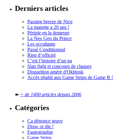
Derniers articles
Passing breeze de Nice
La manette a 20 ans !
Périple en la demeure
La Neo Geo du Prince
Les occultants
Passé Conditionnul
Rien d’officiel
C’est l’histoire d’un ga
Slap fight et concours de claques
Disparition amère d'Okhtosk
Accès rétabli aux Game Strips de Game B !
➽
+ de 1400 articles depuis 2006
Catégories
Ça dénonce grave
Draw or die !
Fautographie
Game Strips