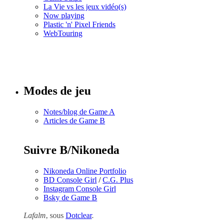
La Vie vs les jeux vidéo(s)
Now playing
Plastic 'n' Pixel Friends
WebTouring
Tous les
numéros
Modes de jeu
Notes/blog de Game A
Articles de Game B
Suivre B/Nikoneda
Nikoneda Online Portfolio
BD Console Girl
/
C.G. Plus
Instagram Console Girl
Bsky de Game B
Lafalm
, sous
Dotclear
.