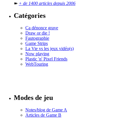
➽
+ de 1400 articles depuis 2006
Catégories
Ça dénonce grave
Draw or die !
Fautographie
Game Strips
La Vie vs les jeux vidéo(s)
Now playing
Plastic 'n' Pixel Friends
WebTouring
Tous les
numéros
Modes de jeu
Notes/blog de Game A
Articles de Game B