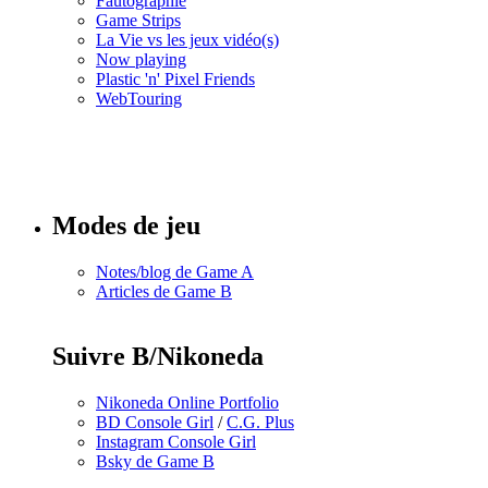
Fautographie
Game Strips
La Vie vs les jeux vidéo(s)
Now playing
Plastic 'n' Pixel Friends
WebTouring
Tous les
numéros
Modes de jeu
Notes/blog de Game A
Articles de Game B
Suivre B/Nikoneda
Nikoneda Online Portfolio
BD Console Girl
/
C.G. Plus
Instagram Console Girl
Bsky de Game B