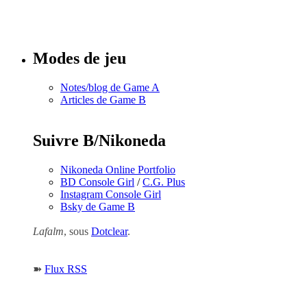
Tous les
numéros
Modes de jeu
Notes/blog de Game A
Articles de Game B
Suivre B/Nikoneda
Nikoneda Online Portfolio
BD Console Girl
/
C.G. Plus
Instagram Console Girl
Bsky de Game B
Lafalm
, sous
Dotclear
.
➽
Flux RSS