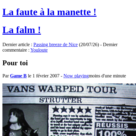
La faute à la manette !
La falm !
Dernier article :
Passing breeze de Nice
(20/07/26) - Dernier
commentaire :
Youloute
Pour toi
Par
Game B
le 1 février 2007
-
Now playing
moins d'une minute