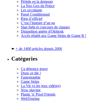
Périple en la demeure
La Neo Geo du Prince
Les occultants
Passé Conditionnul
Rien d’officiel
C’est l’histoire d’un ga
Slap fight et concours de claques
Disparition amère d'Okhtosk
Accès rétabli aux Game Strips de Game B !
➽
+ de 1400 articles depuis 2006
Catégories
Ça dénonce grave
Draw or die !
Fautographie
Game Strips
La Vie vs les jeux vidéo(s)
Now playing
Plastic 'n' Pixel Friends
WebTouring