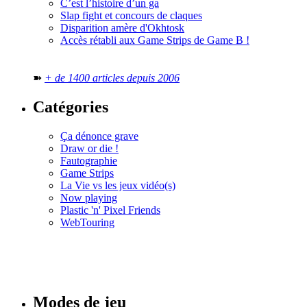
C’est l’histoire d’un ga
Slap fight et concours de claques
Disparition amère d'Okhtosk
Accès rétabli aux Game Strips de Game B !
➽
+ de 1400 articles depuis 2006
Catégories
Ça dénonce grave
Draw or die !
Fautographie
Game Strips
La Vie vs les jeux vidéo(s)
Now playing
Plastic 'n' Pixel Friends
WebTouring
Tous les
numéros
Modes de jeu