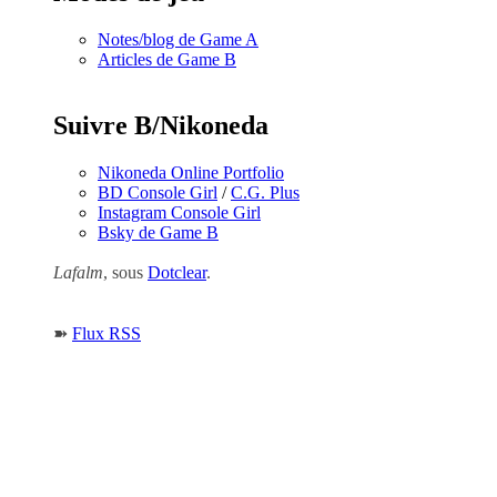
Notes/blog de Game A
Articles de Game B
Suivre B/Nikoneda
Nikoneda Online Portfolio
BD Console Girl
/
C.G. Plus
Instagram Console Girl
Bsky de Game B
Lafalm
, sous
Dotclear
.
➽
Flux RSS