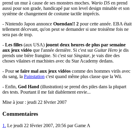
prend un mur à cause de ses monstres moches.
Wario DS
en prend
aussi pour son grade, handicapé par son level design minable et son
système de changement de costume tactile imprécis.
- Nintendo Japon annonce
Ouendan!! 2
pour cette année. EBA était
tellement décevant, qu'on peut se demander si une troisième fois ne
sera pas de trop.
-
Les filles
(aux USA)
jouent deux heures de plus par semaine
aux jeux vidéo
que l'année dernière. Si c'est sur
Guitar Hero
je dis
prends une bière frangine. Si c'est sur
Singstar
, je vais dire des
choses vilaines et machistes avec du Star Academy dedans.
- Pour
se faire mal aux jeux vidéos
comme des hommes virils avec
du sang, la
Painstation
c'est quand même plus classe que la Wii.
- Enfin,
God Hand
(illustration) se prend des piles dans la plupart
des tests. Pourtant il me fait diablement envie...
Mise à jour : jeudi 22 février 2007
Commentaires
1.
Le jeudi 22 février 2007, 20:56 par Game A