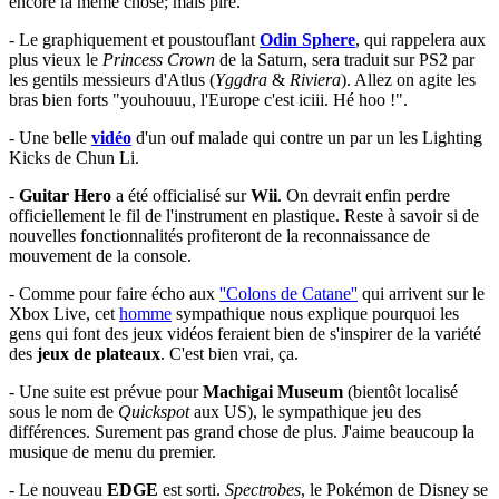
encore la même chose; mais pire.
- Le graphiquement et poustouflant
Odin Sphere
, qui rappelera aux
plus vieux le
Princess Crown
de la Saturn, sera traduit sur PS2 par
les gentils messieurs d'Atlus (
Yggdra
&
Riviera
). Allez on agite les
bras bien forts "youhouuu, l'Europe c'est iciii. Hé hoo !".
- Une belle
vidéo
d'un ouf malade qui contre un par un les Lighting
Kicks de Chun Li.
-
Guitar Hero
a été officialisé sur
Wii
. On devrait enfin perdre
officiellement le fil de l'instrument en plastique. Reste à savoir si de
nouvelles fonctionnalités profiteront de la reconnaissance de
mouvement de la console.
- Comme pour faire écho aux
''Colons de Catane''
qui arrivent sur le
Xbox Live, cet
homme
sympathique nous explique pourquoi les
gens qui font des jeux vidéos feraient bien de s'inspirer de la variété
des
jeux de plateaux
. C'est bien vrai, ça.
- Une suite est prévue pour
Machigai Museum
(bientôt localisé
sous le nom de
Quickspot
aux US), le sympathique jeu des
différences. Surement pas grand chose de plus. J'aime beaucoup la
musique de menu du premier.
- Le nouveau
EDGE
est sorti.
Spectrobes
, le Pokémon de Disney se