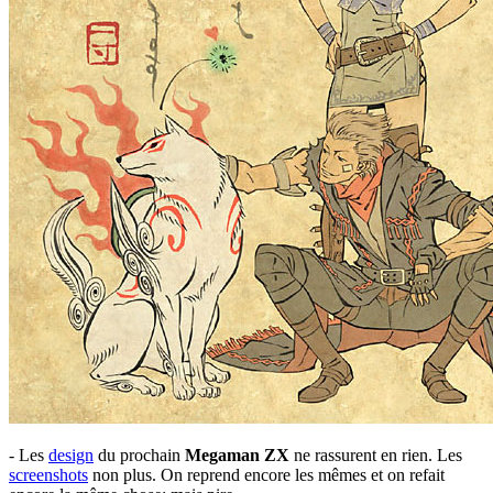
- Les
design
du prochain
Megaman ZX
ne rassurent en rien. Les
screenshots
non plus. On reprend encore les mêmes et on refait