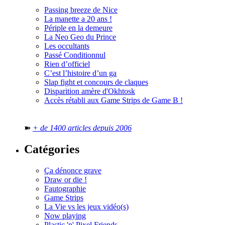
Passing breeze de Nice
La manette a 20 ans !
Périple en la demeure
La Neo Geo du Prince
Les occultants
Passé Conditionnul
Rien d’officiel
C’est l’histoire d’un ga
Slap fight et concours de claques
Disparition amère d'Okhtosk
Accès rétabli aux Game Strips de Game B !
➽
+ de 1400 articles depuis 2006
Catégories
Ça dénonce grave
Draw or die !
Fautographie
Game Strips
La Vie vs les jeux vidéo(s)
Now playing
Plastic 'n' Pixel Friends