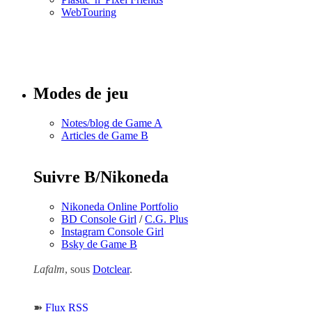
WebTouring
Tous les
numéros
Modes de jeu
Notes/blog de Game A
Articles de Game B
Suivre B/Nikoneda
Nikoneda Online Portfolio
BD Console Girl
/
C.G. Plus
Instagram Console Girl
Bsky de Game B
Lafalm
, sous
Dotclear
.
➽
Flux RSS