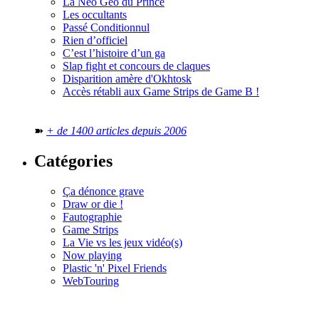
La Neo Geo du Prince
Les occultants
Passé Conditionnul
Rien d’officiel
C’est l’histoire d’un ga
Slap fight et concours de claques
Disparition amère d'Okhtosk
Accès rétabli aux Game Strips de Game B !
➽
+ de 1400 articles depuis 2006
Catégories
Ça dénonce grave
Draw or die !
Fautographie
Game Strips
La Vie vs les jeux vidéo(s)
Now playing
Plastic 'n' Pixel Friends
WebTouring
Tous les