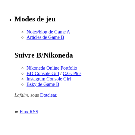
numéros
Modes de jeu
Notes/blog de Game A
Articles de Game B
Suivre B/Nikoneda
Nikoneda Online Portfolio
BD Console Girl
/
C.G. Plus
Instagram Console Girl
Bsky de Game B
Lafalm
, sous
Dotclear
.
➽
Flux RSS