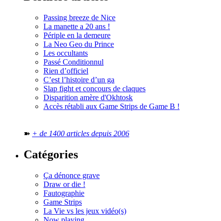
Passing breeze de Nice
La manette a 20 ans !
Périple en la demeure
La Neo Geo du Prince
Les occultants
Passé Conditionnul
Rien d’officiel
C’est l’histoire d’un ga
Slap fight et concours de claques
Disparition amère d'Okhtosk
Accès rétabli aux Game Strips de Game B !
➽
+ de 1400 articles depuis 2006
Catégories
Ça dénonce grave
Draw or die !
Fautographie
Game Strips
La Vie vs les jeux vidéo(s)
Now playing