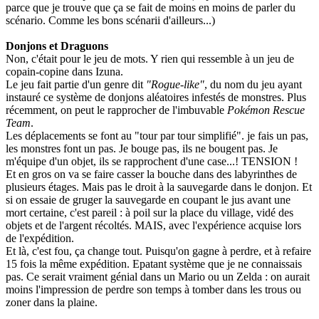
parce que je trouve que ça se fait de moins en moins de parler du
scénario. Comme les bons scénarii d'ailleurs...)
Donjons et Draguons
Non, c'était pour le jeu de mots. Y rien qui ressemble à un jeu de
copain-copine dans Izuna.
Le jeu fait partie d'un genre dit
"Rogue-like"
, du nom du jeu ayant
instauré ce système de donjons aléatoires infestés de monstres. Plus
récemment, on peut le rapprocher de l'imbuvable
Pokémon Rescue
Team
.
Les déplacements se font au "tour par tour simplifié". je fais un pas,
les monstres font un pas. Je bouge pas, ils ne bougent pas. Je
m'équipe d'un objet, ils se rapprochent d'une case...! TENSION !
Et en gros on va se faire casser la bouche dans des labyrinthes de
plusieurs étages. Mais pas le droit à la sauvegarde dans le donjon. Et
si on essaie de gruger la sauvegarde en coupant le jus avant une
mort certaine, c'est pareil : à poil sur la place du village, vidé des
objets et de l'argent récoltés. MAIS, avec l'expérience acquise lors
de l'expédition.
Et là, c'est fou, ça change tout. Puisqu'on gagne à perdre, et à refaire
15 fois la même expédition. Epatant système que je ne connaissais
pas. Ce serait vraiment génial dans un Mario ou un Zelda : on aurait
moins l'impression de perdre son temps à tomber dans les trous ou
zoner dans la plaine.