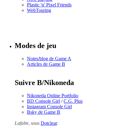
Plastic 'n' Pixel Friends
WebTouring
Tous les
numéros
Modes de jeu
Notes/blog de Game A
Articles de Game B
Suivre B/Nikoneda
Nikoneda Online Portfolio
BD Console Girl
/
C.G. Plus
Instagram Console Girl
Bsky de Game B
Lafalm
, sous
Dotclear
.