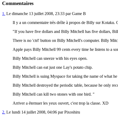
Commentaires
1.
Le dimanche 13 juillet 2008, 23:33 par Game B
Il y a un commentaire très drôle à propos de Billy sur Kotaku. On
"If you have five dollars and Billy Mitchell has five dollars, B
There is no 'ctrl' button on Billy Mitchell's computer. Billy Mitc
Apple pays Billy Mitchell 99 cents every time he listens to a so
Billy Mitchell can sneeze with his eyes open.
Billy Mitchell can eat just one Lay's potato chip.
Billy Mitchell is suing Myspace for taking the name of what he
Billy Mitchell destroyed the periodic table, because he only rec
Billy Mitchell can kill two stones with one bird. "
Arriver a éternuer les yeux ouvert, c'est trop la classe. XD
2.
Le lundi 14 juillet 2008, 04:06 par Pixoshiru