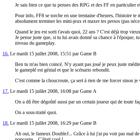
Je sais bien ce que tu penses des RPG et des FF en particulier e
Pour info, FF8 se torche en une trentaine d'heures, l'histoire te
absolument terminer les mini-jeux et maxer tes persos (pas néces
Quand le jeu est sorti t'avais quoi, 22 ans ? C'est déjà trop vie
Je pense juste que, si tu lui avais donné sa chance à l'époque, tu
niveau du gameplay.
16.
Le mardi 15 juillet 2008, 15:51 par Game B
Ben tu m'as bien coincé. N'y ayant pas joué je peux juste médire
le gameplé est génial et que le scénario rebondit.
C'est comme la choucroute, ça sert à rien de me forcer sinon je v
17.
Le mardi 15 juillet 2008, 16:08 par Game A
On a dû être dégoûté aussi par un certain joueur qui de toute fa
On a sous-traité quoi.
18.
Le mardi 15 juillet 2008, 16:29 par Game B
Ah oui, le fameux DoubleJ... Grâce à lui j'ai pu voir pas mal de
popcorns... C'était cool !