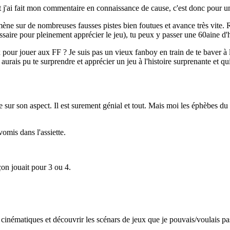
t j'ai fait mon commentaire en connaissance de cause, c'est donc pour un
 mène sur de nombreuses fausses pistes bien foutues et avance très vite. R
saire pour pleinement apprécier le jeu), tu peux y passer une 60aine d'h
ux pour jouer aux FF ? Je suis pas un vieux fanboy en train de te baver à 
 aurais pu te surprendre et apprécier un jeu à l'histoire surprenante et q
 sur son aspect. Il est surement génial et tout. Mais moi les éphèbes du
omis dans l'assiette.
çon jouait pour 3 ou 4.
 cinématiques et découvrir les scénars de jeux que je pouvais/voulais p