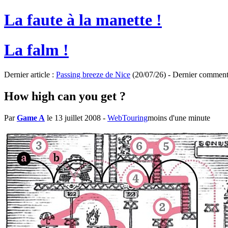
La faute à la manette !
La falm !
Dernier article :
Passing breeze de Nice
(20/07/26) - Dernier comment
How high can you get ?
Par
Game A
le 13 juillet 2008
-
WebTouring
moins d'une minute