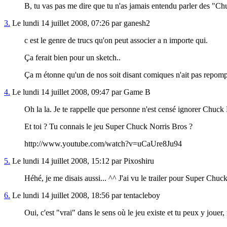
B, tu vas pas me dire que tu n'as jamais entendu parler des "
3.
Le lundi 14 juillet 2008, 07:26 par ganesh2
c est le genre de trucs qu'on peut associer a n importe qui.
Ça ferait bien pour un sketch..
Ça m étonne qu'un de nos soit disant comiques n'ait pas repompé
4.
Le lundi 14 juillet 2008, 09:47 par Game B
Oh la la. Je te rappelle que personne n'est censé ignorer Chuck 
Et toi ? Tu connais le jeu Super Chuck Norris Bros ?
http://www.youtube.com/watch?v=uCaUre8Ju94
5.
Le lundi 14 juillet 2008, 15:12 par Pixoshiru
Héhé, je me disais aussi... ^^ J'ai vu le trailer pour Super Chuck
6.
Le lundi 14 juillet 2008, 18:56 par tentacleboy
Oui, c'est "vrai" dans le sens où le jeu existe et tu peux y jou