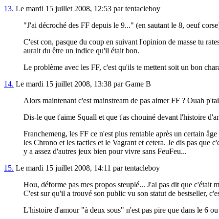
13.
Le mardi 15 juillet 2008, 12:53 par tentacleboy
"J'ai décroché des FF depuis le 9..." (en sautant le 8, oeuf corse
C'est con, pasque du coup en suivant l'opinion de masse tu rates
aurait du être un indice qu'il était bon.
Le problème avec les FF, c'est qu'ils te mettent soit un bon ch
14.
Le mardi 15 juillet 2008, 13:38 par Game B
Alors maintenant c'est mainstream de pas aimer FF ? Ouah p'tai
Dis-le que t'aime Squall et que t'as chouiné devant l'histoire d'
Franchemeng, les FF ce n'est plus rentable après un certain âge : 
les Chrono et les tactics et le Vagrant et cetera. Je dis pas que 
y a assez d'autres jeux bien pour vivre sans FeuFeu...
15.
Le mardi 15 juillet 2008, 14:11 par tentacleboy
Hou, déforme pas mes propos steuplé... J'ai pas dit que c'était m
C'est sur qu'il a trouvé son public vu son statut de bestseller, c'e
L'histoire d'amour "à deux sous" n'est pas pire que dans le 6 ou l