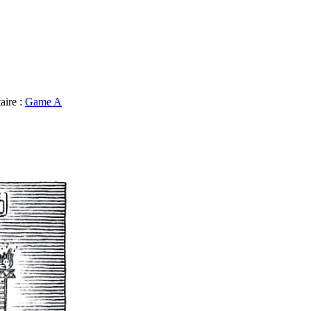
aire :
Game A