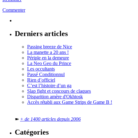
Commenter
Derniers articles
Passing breeze de Nice
La manette a 20 ans !
Périple en la demeure
La Neo Geo du Prince
Les occultants
Passé Conditionnul
Rien d’officiel
C’est l’histoire d’un ga
Slap fight et concours de claques
Disparition amère d'Okhtosk
Accès rétabli aux Game Strips de Game B !
➽
+ de 1400 articles depuis 2006
Catégories