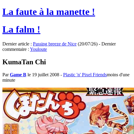
La faute à la manette !
La falm !
Dernier article :
Passing breeze de Nice
(20/07/26) - Dernier
commentaire :
Youloute
KumaTan Chi
Par
Game B
le 19 juillet 2008
-
Plastic 'n' Pixel Friends
moins d'une
minute