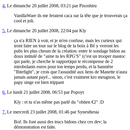
4.
Le dimanche 20 juillet 2008, 03:21 par Pixoshiru
VanillaWare ils me feraient caca sur la tête que je trouverais ça
cool et joli.
5.
Le dimanche 20 juillet 2008, 22:04 par Kly
ça n'a RIEN à voir, et je m'en confuse, mais les curieux qui
iront faire un tour sur le blog de la boix à Bé y verront les
pubs les plus cheum de la création: entre le sondage bidon au
doux intitulé de "aime tu les RPG'S" (c'est un trooper mastoc
qui parle, je cherche le rapport)qui te récompense de 2
mirobolants euros pour ton temps perdu, et la bannière
"Bitefight", je crois que l'assuidité aux liens de Manette n'aura
jamais autant payé... sinon, c'est vraiment kro meugnon, le
papy singe est bien trippant
6.
Le lundi 21 juillet 2008, 06:53 par Popoyt
Kly : et tu n'as même pas parlé du "obtien €2" :D
7.
Le mercredi 23 juillet 2008, 01:46 par Synesthesia
Bof. Ils font aussi des trucs bidons chez ces dev; la
démonstration est faite.