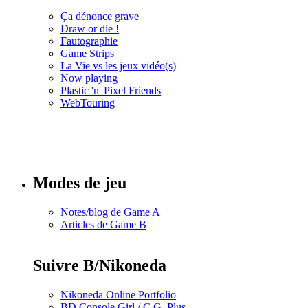
Ça dénonce grave
Draw or die !
Fautographie
Game Strips
La Vie vs les jeux vidéo(s)
Now playing
Plastic 'n' Pixel Friends
WebTouring
Tous les
numéros
Modes de jeu
Notes/blog de Game A
Articles de Game B
Suivre B/Nikoneda
Nikoneda Online Portfolio
BD Console Girl
/
C.G. Plus