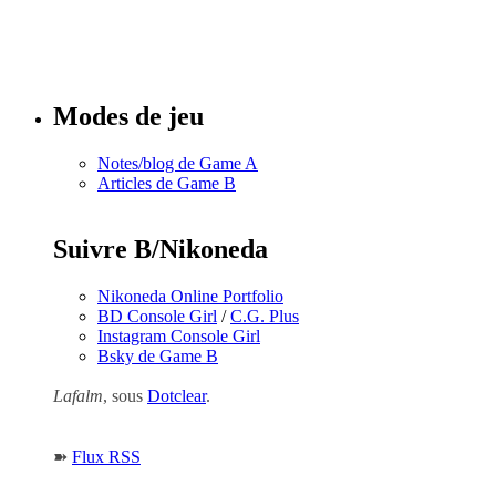
Tous les
numéros
Modes de jeu
Notes/blog de Game A
Articles de Game B
Suivre B/Nikoneda
Nikoneda Online Portfolio
BD Console Girl
/
C.G. Plus
Instagram Console Girl
Bsky de Game B
Lafalm
, sous
Dotclear
.
➽
Flux RSS