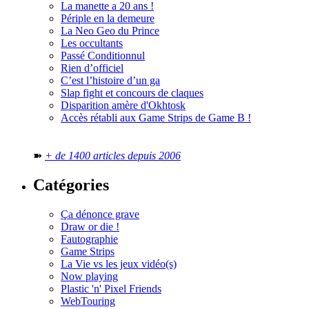
La manette a 20 ans !
Périple en la demeure
La Neo Geo du Prince
Les occultants
Passé Conditionnul
Rien d’officiel
C’est l’histoire d’un ga
Slap fight et concours de claques
Disparition amère d'Okhtosk
Accès rétabli aux Game Strips de Game B !
➽
+ de 1400 articles depuis 2006
Catégories
Ça dénonce grave
Draw or die !
Fautographie
Game Strips
La Vie vs les jeux vidéo(s)
Now playing
Plastic 'n' Pixel Friends
WebTouring