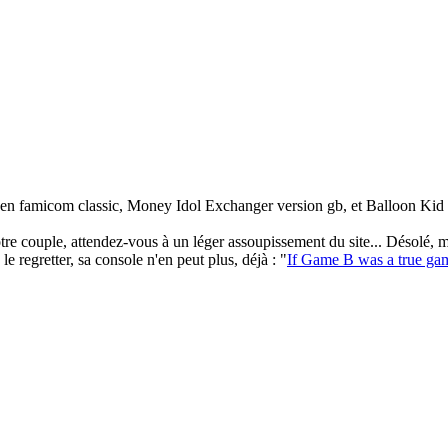
er en famicom classic, Money Idol Exchanger version gb, et Balloon Kid
re couple, attendez-vous à un léger assoupissement du site... Désolé, 
e regretter, sa console n'en peut plus, déjà : "
If Game B was a true gam