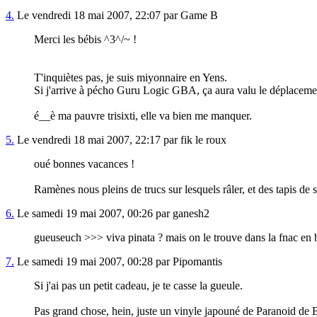
4.
Le vendredi 18 mai 2007, 22:07 par Game B
Merci les bébis ^3^/~ !
T'inquiètes pas, je suis miyonnaire en Yens.
Si j'arrive à pécho Guru Logic GBA, ça aura valu le déplacemen
é__è ma pauvre trisixti, elle va bien me manquer.
5.
Le vendredi 18 mai 2007, 22:17 par fik le roux
oué bonnes vacances !
Ramènes nous pleins de trucs sur lesquels râler, et des tapis de s
6.
Le samedi 19 mai 2007, 00:26 par ganesh2
gueuseuch >>> viva pinata ? mais on le trouve dans la fnac en 
7.
Le samedi 19 mai 2007, 00:28 par Pipomantis
Si j'ai pas un petit cadeau, je te casse la gueule.
Pas grand chose, hein, juste un vinyle japouné de Paranoid de 