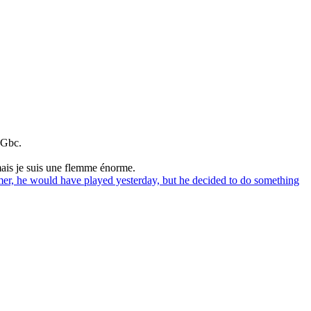
 Gbc.
mais je suis une flemme énorme.
er, he would have played yesterday, but he decided to do something