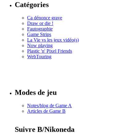
Catégories
Ça dénonce grave
Draw or die !
Fautographie
Game Strips
La Vie vs les jeux vidéo(s)
Now playing
Plastic 'n' Pixel Friends
WebTouring
Tous les
numéros
Modes de jeu
Notes/blog de Game A
Articles de Game B
Suivre B/Nikoneda