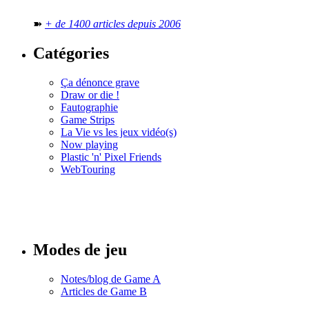
➽
+ de 1400 articles depuis 2006
Catégories
Ça dénonce grave
Draw or die !
Fautographie
Game Strips
La Vie vs les jeux vidéo(s)
Now playing
Plastic 'n' Pixel Friends
WebTouring
Tous les
numéros
Modes de jeu
Notes/blog de Game A
Articles de Game B