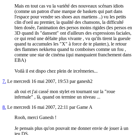
Mais en tout cas vu la variété des nouveaux scénars idiots
(comme un patron d'une marque de baskets qui part dans
l'espace pour vendre ses shoes aux martiens ..) vu les petits
clin d'oeil au premier, la qualité des chansons, la difficulté
bien dosée, l'animation des persos moins rigides (les persos en
3D quand ils "dansent" ont d'ailleurs des expressions faciales,
ce qui rend une défaite plus vivante , vu qu'ils tirent la gueule
quand tu accumules les "X" à force de te planter.), le retour
des flammes nekketsu quand tu comboises comme un fou ,
comme une star de cinéma (qui manquaient franchement dans
EBA)
Voilà il est dispo chez plein de ircrèmeries...
7.
Le mercredi 16 mai 2007, 19:53 par ganesh2
ah oui et j'ai cassé mon stylet en tournant sur la "roue
infernale" , là, quand on termine un niveau ...
8.
Le mercredi 16 mai 2007, 22:11 par Game A
Rooh, merci Ganesh !
Je pensais plus qu'on pouvait me donner envie de jouer à un
jeu DS.