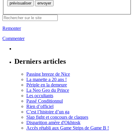
Remonter
Commenter
Derniers articles
Passing breeze de Nice
La manette a 20 ans !
Périple en la demeure
La Neo Geo du Prince
Les occultants
Passé Conditionnul
Rien d’officiel
C’est l’histoire d’un ga
Slap fight et concours de claques
Disparition amère d'Okhtosk
Accès rétabli aux Game Strips de Game B !