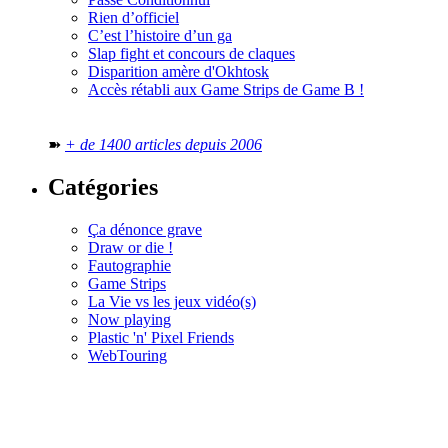
Rien d’officiel
C’est l’histoire d’un ga
Slap fight et concours de claques
Disparition amère d'Okhtosk
Accès rétabli aux Game Strips de Game B !
➽
+ de 1400 articles depuis 2006
Catégories
Ça dénonce grave
Draw or die !
Fautographie
Game Strips
La Vie vs les jeux vidéo(s)
Now playing
Plastic 'n' Pixel Friends
WebTouring
Tous les
numéros