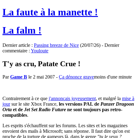
La faute à la manette !
La falm !
Dernier article :
Passing breeze de Nice
(20/07/26) - Dernier
commentaire :
Youloute
T'y as cru, Patate Crue !
Par
Game B
le 2 mai 2007
-
Ça dénonce grave
moins d'une minute
Contrairement à ce que
j'annonçais joyeusement
, et malgré la
mise à
jour
sur le site Xbox France,
les versions PAL de
Panzer Dragoon
Orta
et de
Jet Set Radio Future
ne sont toujours pas retro-
compatibles
.
Les esprits s'échauffent sur les forums. Les sites et les magazines
envoient des mails à Microsoft; sans réponse. Il faut dire qu'on est
proche de la torture de gameurs là, dans le genre
"tu le veux ?