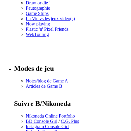
Draw or die !
Fautographie
Game Strips
La Vie vs les jeux vidéo(s)
Now playing
Plastic 'n' Pixel Friends
WebTouring
Tous les
numéros
Modes de jeu
Notes/blog de Game A
Articles de Game B
Suivre B/Nikoneda
Nikoneda Online Portfolio
BD Console Girl
/
C.G. Plus
Instagram Console Girl