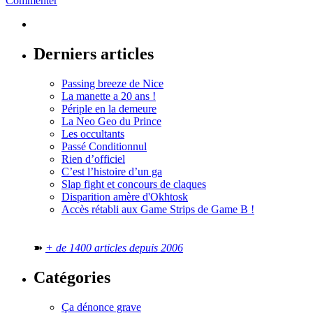
Commenter
Derniers articles
Passing breeze de Nice
La manette a 20 ans !
Périple en la demeure
La Neo Geo du Prince
Les occultants
Passé Conditionnul
Rien d’officiel
C’est l’histoire d’un ga
Slap fight et concours de claques
Disparition amère d'Okhtosk
Accès rétabli aux Game Strips de Game B !
➽
+ de 1400 articles depuis 2006
Catégories
Ça dénonce grave