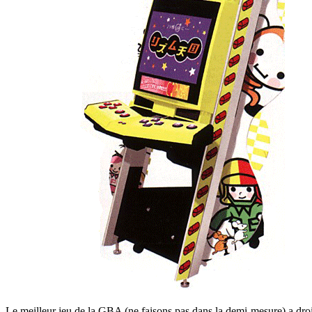
Le meilleur jeu de la GBA (ne faisons pas dans la demi-mesure) a droit 