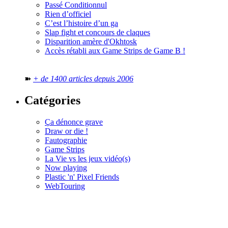
Passé Conditionnul
Rien d’officiel
C’est l’histoire d’un ga
Slap fight et concours de claques
Disparition amère d'Okhtosk
Accès rétabli aux Game Strips de Game B !
➽
+ de 1400 articles depuis 2006
Catégories
Ça dénonce grave
Draw or die !
Fautographie
Game Strips
La Vie vs les jeux vidéo(s)
Now playing
Plastic 'n' Pixel Friends
WebTouring
Tous les
numéros