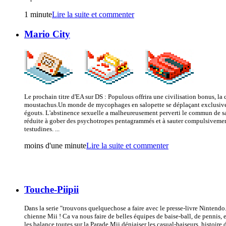
1 minute
Lire la suite et commenter
Mario City
Le prochain titre d'EA sur DS : Populous offrira une civilisation bonus, la 
moustachus.Un monde de mycophages en salopette se déplaçant exclusive
égouts. L'abstinence sexuelle a malheureusement perverti le commun de s
réduite à gober des psychotropes pentagrammés et à sauter compulsivemen
testudines. ...
moins d'une minute
Lire la suite et commenter
Touche-Piipii
Dans la serie "trouvons quelquechose a faire avec le presse-livre Nintendo...
chienne Mii ! Ca va nous faire de belles équipes de baise-ball, de pennis, 
les balance toutes sur la Parade Mii déniaiser les casual-baiseurs, histoire