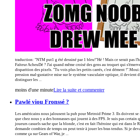
traduction: "NTM put1 g été dessiné par 1 bleu!"Hé ! Mais ce serait pas l'he
Faïteur AcheuDé ? J'ai quand même croisé des gens au troquet qui s'émerve
disparition des pixels. "Tu vois plus les petits carrés, c'est dément !".Moui.
pression mal-gustative mise sur le système vasculaire optique, il devient di
distinguer les ...
moins d'une minute
Lire la suite et commenter
Pawlé viou Fronssé ?
Les américains nous jalousent la pub pour Metroid Prime 3. Ils doivent se d
que chez nous y a des bonnasses qui jouent à des FPS. Je suis pas certain q
joueurs casuels sache que la blonde, c'est en fait l'héroine qui est dans l
demande combien de temps on peut tenir à jouer les bras tendus. Si je deva
comme ça sur Gears of War, je ...