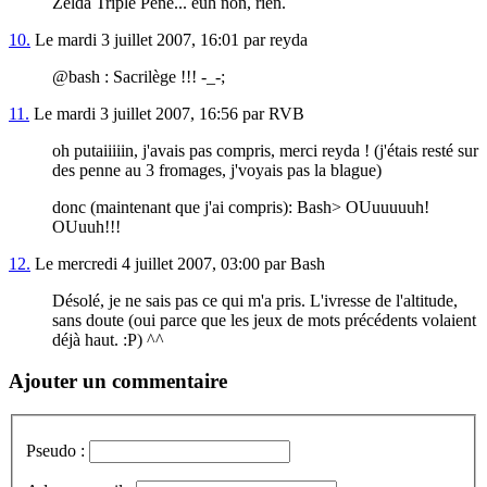
Zelda Triple Pene... euh non, rien.
10.
Le mardi 3 juillet 2007, 16:01 par reyda
@bash : Sacrilège !!! -_-;
11.
Le mardi 3 juillet 2007, 16:56 par RVB
oh putaiiiiin, j'avais pas compris, merci reyda ! (j'étais resté sur
des penne au 3 fromages, j'voyais pas la blague)
donc (maintenant que j'ai compris): Bash> OUuuuuuh!
OUuuh!!!
12.
Le mercredi 4 juillet 2007, 03:00 par Bash
Désolé, je ne sais pas ce qui m'a pris. L'ivresse de l'altitude,
sans doute (oui parce que les jeux de mots précédents volaient
déjà haut. :P) ^^
Ajouter un commentaire
Pseudo :