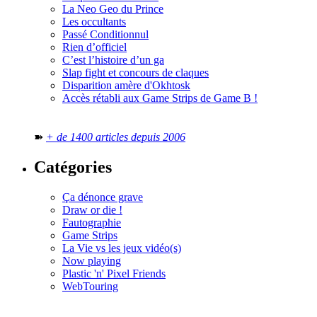
La Neo Geo du Prince
Les occultants
Passé Conditionnul
Rien d’officiel
C’est l’histoire d’un ga
Slap fight et concours de claques
Disparition amère d'Okhtosk
Accès rétabli aux Game Strips de Game B !
➽
+ de 1400 articles depuis 2006
Catégories
Ça dénonce grave
Draw or die !
Fautographie
Game Strips
La Vie vs les jeux vidéo(s)
Now playing
Plastic 'n' Pixel Friends
WebTouring
Tous les