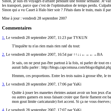
Sinon, je suis en voyages d'affaire pendant une bonne semaine. Je vais
les transport, parce que c'est de l'optimisation de temps perdu. Culpabi
Sinon qui a vu Cauet à Halo hier soir ? J'étais dans le train, mais il par
Mise à jour : vendredi 28 septembre 2007
Commentaires
1.
Le vendredi 28 septembre 2007, 11:23 par TYKUN
T'inquiète tu n'as rien mais rien raté du tout:
2.
Le vendredi 28 septembre 2007, 16:54 par ↑↑↓↓←→←→BA
Je sais, on ne peut pas être partout à la fois, ni parler de tou
aurait fallu parler : http://blogs.capcomusa.com/blogs/digital
Hmmm, ces proportions. Entre les trois nains à grosse tête, le tr
3.
Le vendredi 28 septembre 2007, 17:06 par YaKi
Quitte à jouer les manettes éteintes autant avoir un bon jeux d'a
ou autres gamers en nous faisant croire que flavie flament est ba
mon gout limite caricaturale) fort accent. Si ça ne vous énerve
4.
Le vendredi 28 septembre 2007, 17:07 par YaKi