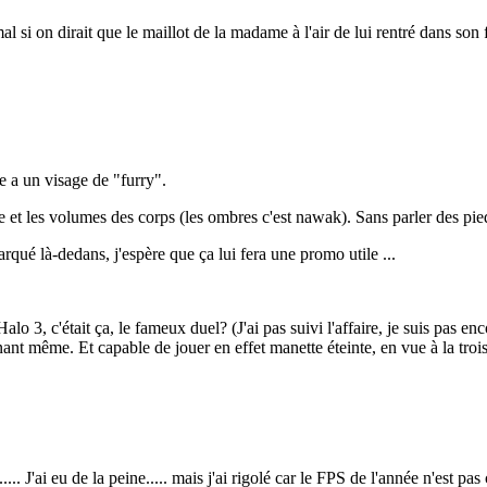
 si on dirait que le maillot de la madame à l'air de lui rentré dans son f
le a un visage de "furry".
t les volumes des corps (les ombres c'est nawak). Sans parler des pieds
barqué là-dedans, j'espère que ça lui fera une promo utile ...
alo 3, c'était ça, le fameux duel? (J'ai pas suivi l'affaire, je suis pas en
nt même. Et capable de jouer en effet manette éteinte, en vue à la troi
.. J'ai eu de la peine..... mais j'ai rigolé car le FPS de l'année n'est pa