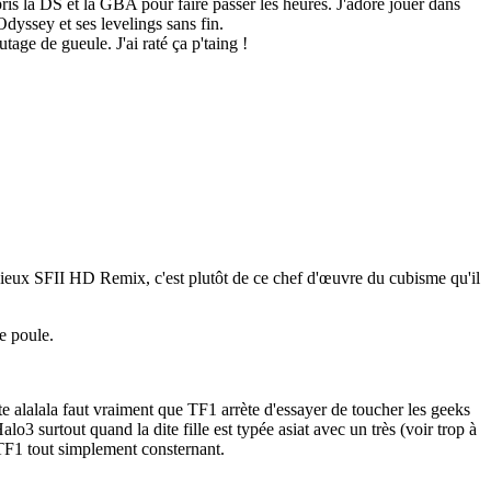
ris la DS et la GBA pour faire passer les heures. J'adore jouer dans
Odyssey et ses levelings sans fin.
utage de gueule. J'ai raté ça p'taing !
n vieux SFII HD Remix, c'est plutôt de ce chef d'œuvre du cubisme qu'il
e poule.
te alalala faut vraiment que TF1 arrète d'essayer de toucher les geeks
o3 surtout quand la dite fille est typée asiat avec un très (voir trop à
 TF1 tout simplement consternant.