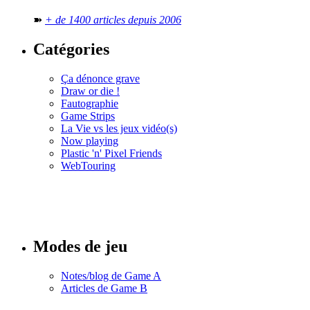
➽
+ de 1400 articles depuis 2006
Catégories
Ça dénonce grave
Draw or die !
Fautographie
Game Strips
La Vie vs les jeux vidéo(s)
Now playing
Plastic 'n' Pixel Friends
WebTouring
Tous les
numéros
Modes de jeu
Notes/blog de Game A
Articles de Game B