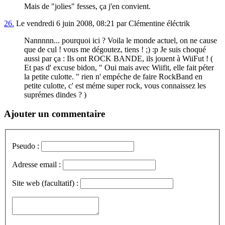
Mais de "jolies" fesses, ça j'en convient.
26.
Le vendredi 6 juin 2008, 08:21 par Clémentine éléctrik
Nannnnn... pourquoi ici ? Voila le monde actuel, on ne cause
que de cul ! vous me dégoutez, tiens ! ;) :p Je suis choqué
aussi par ça : Ils ont ROCK BANDE, ils jouent à WiiFut ! (
Et pas d' excuse bidon, " Oui mais avec Wiifit, elle fait péter
la petite culotte. " rien n' empéche de faire RockBand en
petite culotte, c' est méme super rock, vous connaissez les
suprémes dindes ? )
Ajouter un commentaire
Pseudo :
Adresse email :
Site web (facultatif) :