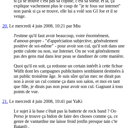
si ça se trouve c'est pas sa copine, c'est sa soeur. et là, ça
explique vachement plus le coup de "je te fous sur internet"
non parsk si ça se trouve, elle lui a volé son GI Joe et il se
venge.
20.
Le mercredi 4 juin 2008, 10:21 par Miu
J'estime qu'il faut avoir beaucoup, voire énormément,
d'amour-propre - "d'appréciation subjective, généralement
positive de soi-même" - pour avoir son cul, qu'il soit dans une
petite culotte ou non, sur Internet. On ne voit généralement
pas des gens mal dans leur peau se dandiner de cette manière.
Quoi qu'il en soit, ça redonne un certain intérêt à cette fichue
Wiifit dont les campagnes publicitaires semblaient destinées à
un public troisième âge. Je suis sûre qu'un mec ne dirait pas
non à avoir un cul comme ça dans son salon, et moi en tant
que fille, je dirais pas non pour avoir son cul. Gagnant à tous
points de vue.
21.
Le mercredi 4 juin 2008, 10:41 par YaKi
Le sujet à la base c'était pas la batterie de rock band ? Oo
Perso je trouve ça bidon de faire des choses comme ça, ce
genre de vantardise me laisse froid (enfin presque tain c'te
Batard) .