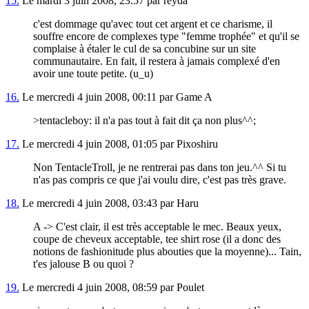
15.
Le mardi 3 juin 2008, 23:57 par reyda
c'est dommage qu'avec tout cet argent et ce charisme, il
souffre encore de complexes type "femme trophée" et qu'il se
complaise à étaler le cul de sa concubine sur un site
communautaire. En fait, il restera à jamais complexé d'en
avoir une toute petite. (u_u)
16.
Le mercredi 4 juin 2008, 00:11 par Game A
>tentacleboy: il n'a pas tout à fait dit ça non plus^^;
17.
Le mercredi 4 juin 2008, 01:05 par Pixoshiru
Non TentacleTroll, je ne rentrerai pas dans ton jeu.^^ Si tu
n'as pas compris ce que j'ai voulu dire, c'est pas très grave.
18.
Le mercredi 4 juin 2008, 03:43 par Haru
A -> C'est clair, il est très acceptable le mec. Beaux yeux,
coupe de cheveux acceptable, tee shirt rose (il a donc des
notions de fashionitude plus abouties que la moyenne)... Tain,
t'es jalouse B ou quoi ?
19.
Le mercredi 4 juin 2008, 08:59 par Poulet