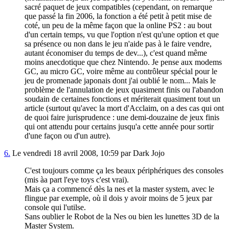
sacré paquet de jeux compatibles (cependant, on remarque
que passé la fin 2006, la fonction a été petit à petit mise de
coté, un peu de la même façon que la online PS2 : au bout
d'un certain temps, vu que l'option n'est qu'une option et que
sa présence ou non dans le jeu n'aide pas à le faire vendre,
autant économiser du temps de dev...), c'est quand même
moins anecdotique que chez Nintendo. Je pense aux modems
GC, au micro GC, voire même au contrôleur spécial pour le
jeu de promenade japonais dont j'ai oublié le nom... Mais le
problème de l'annulation de jeux quasiment finis ou l'abandon
soudain de certaines fonctions et mériterait quasiment tout un
article (surtout qu'avec la mort d'Acclaim, on a des cas qui ont
de quoi faire jurisprudence : une demi-douzaine de jeux finis
qui ont attendu pour certains jusqu'a cette année pour sortir
d'une façon ou d'un autre).
6.
Le vendredi 18 avril 2008, 10:59 par Dark Jojo
C'est toujours comme ça les beaux périphériques des consoles
(mis àa part l'eye toys c'est vrai).
Mais ça a commencé dès la nes et la master system, avec le
flingue par exemple, où il dois y avoir moins de 5 jeux par
console qui l'utilse.
Sans oublier le Robot de la Nes ou bien les lunettes 3D de la
Master System.