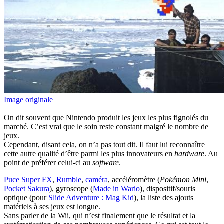
Image originale
On dit souvent que Nintendo produit les jeux les plus fignolés du
marché. C’est vrai que le soin reste constant malgré le nombre de
jeux.
Cependant, disant cela, on n’a pas tout dit. Il faut lui reconnaître
cette autre qualité d’être parmi les plus innovateurs en
hardware
. Au
point de préférer celui-ci au
software
.
Puce Super FX
,
Rumble
,
caméra
, accéléromètre (
Pokémon Mini
,
Pocket Sakura
), gyroscope (
Made in Wario
), dispositif/souris
optique (pour
Slide Adventure : Mag Kid
), la liste des ajouts
matériels à ses jeux est longue.
Sans parler de la Wii, qui n’est finalement que le résultat et la