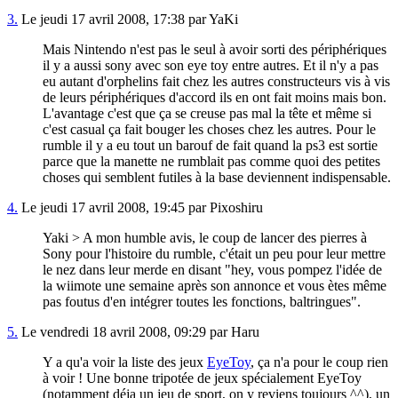
3.
Le jeudi 17 avril 2008, 17:38 par YaKi
Mais Nintendo n'est pas le seul à avoir sorti des périphériques
il y a aussi sony avec son eye toy entre autres. Et il n'y a pas
eu autant d'orphelins fait chez les autres constructeurs vis à vis
de leurs périphériques d'accord ils en ont fait moins mais bon.
L'avantage c'est que ça se creuse pas mal la tête et même si
c'est casual ça fait bouger les choses chez les autres. Pour le
rumble il y a eu tout un barouf de fait quand la ps3 est sortie
parce que la manette ne rumblait pas comme quoi des petites
choses qui semblent futiles à la base deviennent indispensable.
4.
Le jeudi 17 avril 2008, 19:45 par Pixoshiru
Yaki > A mon humble avis, le coup de lancer des pierres à
Sony pour l'histoire du rumble, c'était un peu pour leur mettre
le nez dans leur merde en disant "hey, vous pompez l'idée de
la wiimote une semaine après son annonce et vous ètes même
pas foutus d'en intégrer toutes les fonctions, baltringues".
5.
Le vendredi 18 avril 2008, 09:29 par Haru
Y a qu'a voir la liste des jeux
EyeToy
, ça n'a pour le coup rien
à voir ! Une bonne tripotée de jeux spécialement EyeToy
(notamment déja un jeu de sport, on y reviens toujours ^^), un