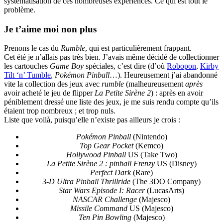
systématisation de ces nombreuses expériences. Ce qui est tout le
problème.
Je t’aime moi non plus
Prenons le cas du
Rumble
, qui est particulièrement frappant.
Cet été je n’allais pas très bien. J’avais même décidé de collectionner
les cartouches
Game Boy
spéciales, c’est dire (d’où
Robopon
,
Kirby
Tilt ‘n’ Tumble
,
Pokémon Pinball
…). Heureusement j’ai abandonné
vite la collection des jeux avec
rumble
(malheureusement
après
avoir acheté le jeu de flipper
La Petite Sirène 2
) : après en avoir
péniblement dressé une liste des jeux, je me suis rendu compte qu’ils
étaient trop nombreux ; et trop nuls.
Liste que voilà, puisqu’elle n’existe pas ailleurs je crois :
Pokémon Pinball
(Nintendo)
Top Gear Pocket
(Kemco)
Hollywood Pinball
US (Take Two)
La Petite Sirène 2 : pinball Frenzy
US (Disney)
Perfect Dark
(Rare)
3
-D Ultra Pinball Thrillride
(The 3DO Company)
Star Wars Episode I: Racer
(LucasArts)
NASCAR Challenge
(Majesco)
Missile Command
US (Majesco)
Ten Pin Bowling
(Majesco)