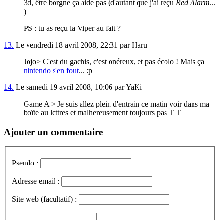
3d, être borgne ça aide pas (d'autant que j'ai reçu
Red Alarm
...
)
PS : tu as reçu la Viper au fait ?
13.
Le vendredi 18 avril 2008, 22:31 par Haru
Jojo> C'est du gachis, c'est onéreux, et pas écolo ! Mais ça
nintendo s'en fout
... :p
14.
Le samedi 19 avril 2008, 10:06 par YaKi
Game A > Je suis allez plein d'entrain ce matin voir dans ma
boîte au lettres et malhereusement toujours pas T T
Ajouter un commentaire
Pseudo :
Adresse email :
Site web (facultatif) :