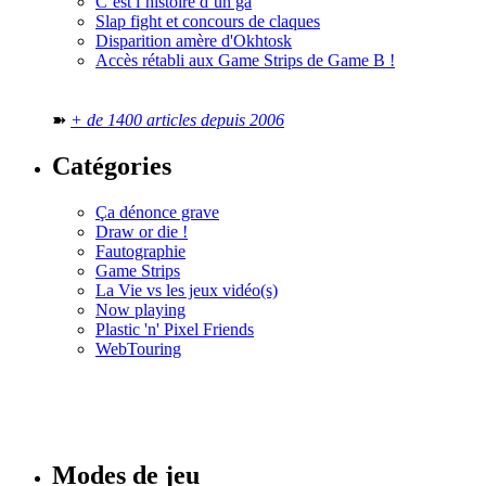
C’est l’histoire d’un ga
Slap fight et concours de claques
Disparition amère d'Okhtosk
Accès rétabli aux Game Strips de Game B !
➽
+ de 1400 articles depuis 2006
Catégories
Ça dénonce grave
Draw or die !
Fautographie
Game Strips
La Vie vs les jeux vidéo(s)
Now playing
Plastic 'n' Pixel Friends
WebTouring
Tous les
numéros
Modes de jeu