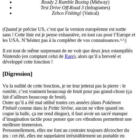
Ready 2 Rumble Boxing
(Midway)
Test Drive Off-Road 3
(Infogrames)
Zebco Fishing!
(Vatical)
(Quand je précise US, c’est que la version européenne est sortie
sans ! Cette liste est je pense exhaustive, en tout cas pour l’Europe et
les USA. N’hésitez pas à la compléter de vos connaissances.^^)
Il est tout de même surprenant de ne voir que deux jeux estampillés
Nintendo (en comptant celui de
Rare
), alors qu’il a breveté et
développé cette fonction !
[Digression]
Vu la nullité de cette fonction, je ne leur jetterai pas la pierre : le
rumble
, c’est vraiment beaucoup de bruit pour pas grand-chose (ça
fait d’ailleurs beaucoup de bruit).
Outre qu’il a été mal utilisé toutes ces années (dans
Pokémon
Pinball
comme dans
la Petite Sirène
, aucun ne vibre quand on
cogne la balle, ça me rend dingue), il faut avoir un sacré manque
d’imagination tactile pour penser que ces vibrations permettent une
meilleure immersion.
Personnellement, elles me font au contraire toujours décrocher du
jeu : cet été, elles me rappelaient irrésistiblement un portable en