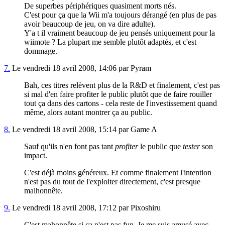
De superbes périphériques quasiment morts nés.
C'est pour ça que la Wii m'a toujours dérangé (en plus de pas
avoir beaucoup de jeu, on va dire adulte).
Y'a t il vraiment beaucoup de jeu pensés uniquement pour la
wiimote ? La plupart me semble plutôt adaptés, et c'est
dommage.
7.
Le vendredi 18 avril 2008, 14:06 par Pyram
Bah, ces titres relèvent plus de la R&D et finalement, c'est pas
si mal d'en faire profiter le public plutôt que de faire rouiller
tout ça dans des cartons - cela reste de l'investissement quand
même, alors autant montrer ça au public.
8.
Le vendredi 18 avril 2008, 15:14 par Game A
Sauf qu'ils n'en font pas tant
profiter
le public que
tester
son
impact.
C'est déjà moins généreux. Et comme finalement l'intention
n'est pas du tout de l'exploiter directement, c'est presque
malhonnête.
9.
Le vendredi 18 avril 2008, 17:12 par Pixoshiru
C'est mahonnête si ça n'est pas fun. Je me suis amusé avec