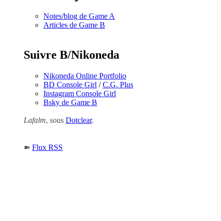
Notes/blog de Game A
Articles de Game B
Suivre B/Nikoneda
Nikoneda Online Portfolio
BD Console Girl
/
C.G. Plus
Instagram Console Girl
Bsky de Game B
Lafalm
, sous
Dotclear
.
➽
Flux RSS