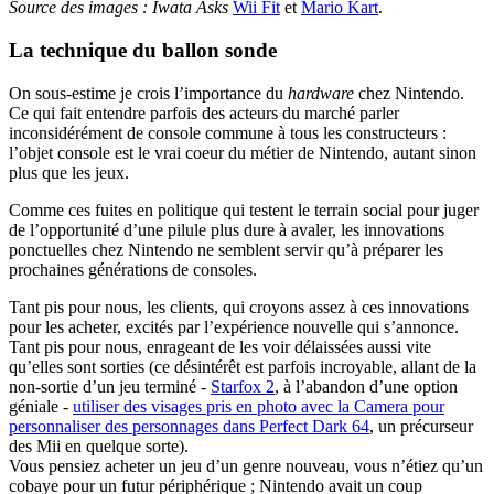
Source des images : Iwata Asks
Wii Fit
et
Mario Kart
.
La technique du ballon sonde
On sous-estime je crois l’importance du
hardware
chez Nintendo.
Ce qui fait entendre parfois des acteurs du marché parler
inconsidérément de console commune à tous les constructeurs :
l’objet console est le vrai coeur du métier de Nintendo, autant sinon
plus que les jeux.
Comme ces fuites en politique qui testent le terrain social pour juger
de l’opportunité d’une pilule plus dure à avaler, les innovations
ponctuelles chez Nintendo ne semblent servir qu’à préparer les
prochaines générations de consoles.
Tant pis pour nous, les clients, qui croyons assez à ces innovations
pour les acheter, excités par l’expérience nouvelle qui s’annonce.
Tant pis pour nous, enrageant de les voir délaissées aussi vite
qu’elles sont sorties (ce désintérêt est parfois incroyable, allant de la
non-sortie d’un jeu terminé -
Starfox 2
, à l’abandon d’une option
géniale -
utiliser des visages pris en photo avec la Camera pour
personnaliser des personnages dans Perfect Dark 64
, un précurseur
des Mii en quelque sorte).
Vous pensiez acheter un jeu d’un genre nouveau, vous n’étiez qu’un
cobaye pour un futur périphérique ; Nintendo avait un coup