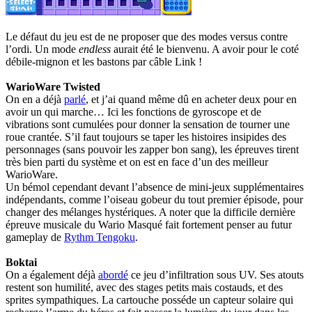
Le défaut du jeu est de ne proposer que des modes versus contre
l’ordi. Un mode
endless
aurait été le bienvenu. A avoir pour le coté
débile-mignon et les bastons par câble Link !
WarioWare Twisted
On en a déjà
parlé
, et j’ai quand même dû en acheter deux pour en
avoir un qui marche… Ici les fonctions de gyroscope et de
vibrations sont cumulées pour donner la sensation de tourner une
roue crantée. S’il faut toujours se taper les histoires insipides des
personnages (sans pouvoir les zapper bon sang), les épreuves tirent
très bien parti du système et on est en face d’un des meilleur
WarioWare.
Un bémol cependant devant l’absence de mini-jeux supplémentaires
indépendants, comme l’oiseau gobeur du tout premier épisode, pour
changer des mélanges hystériques. A noter que la difficile dernière
épreuve musicale du Wario Masqué fait fortement penser au futur
gameplay de
Rythm Tengoku
.
Boktai
On a également déjà
abordé
ce jeu d’infiltration sous UV. Ses atouts
restent son humilité, avec des stages petits mais costauds, et des
sprites sympathiques. La cartouche posséde un capteur solaire qui