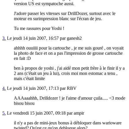
version US est sympatoche aussi.
J'adore passer les vitesses sur DrillDozer, surtout avec le
moteur en surimpression blanc sur l'écran de jeu.
Tu me rassures pour Yoshi !
3.
Le jeudi 14 juin 2007, 16:57 par ganesh2
ahhhh ouuiiii pour la cartouche , je me suis gouré , on voyait
la photo de face et on a pas l'impression de grosse cartouche
en fait :D
ben à propos de yoshi , j'ai aidé mon petit frère à le finir il y a
2 ans (c'était un jeu à lui), crois moi mon estomac a tenu ,
mais c'était limite
4.
Le jeudi 14 juin 2007, 17:13 par RBV
AAAaaahhh, Drilldozer ! je l'aime d'amour çuila..... <3 mode
bisou bisou
5.
Le vendredi 15 juin 2007, 09:18 par ampir
il n'y a pas de mini-jeux bonus à débloquer dans warioware
twisted? Qu'est ce qu'on debloque alors?