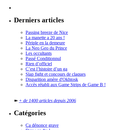
Derniers articles
Passing breeze de Nice
La manette a 20 ans !
Périple en la demeure
La Neo Geo du Prince
Les occultants
Passé Conditionnul
Rien d’officiel
C’est l’histoire d’un ga
Slap fight et concours de claques
Disparition amère d'Okhtosk
Accès rétabli aux Game Strips de Game B !
➽
+ de 1400 articles depuis 2006
Catégories
Ça dénonce grave