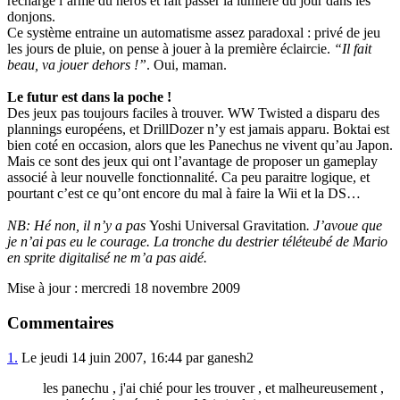
recharge l’arme du héros et fait passer la lumière du jour dans les
donjons.
Ce système entraine un automatisme assez paradoxal : privé de jeu
les jours de pluie, on pense à jouer à la première éclaircie.
“Il fait
beau, va jouer dehors !”
. Oui, maman.
Le futur est dans la poche !
Des jeux pas toujours faciles à trouver. WW Twisted a disparu des
plannings européens, et DrillDozer n’y est jamais apparu. Boktai est
bien coté en occasion, alors que les Panechus ne vivent qu’au Japon.
Mais ce sont des jeux qui ont l’avantage de proposer un gameplay
associé à leur nouvelle fonctionnalité. Ca peu paraitre logique, et
pourtant c’est ce qu’ont encore du mal à faire la Wii et la DS…
NB: Hé non, il n’y a pas
Yoshi Universal Gravitation
. J’avoue que
je n’ai pas eu le courage. La tronche du destrier téléteubé de Mario
en sprite digitalisé ne m’a pas aidé.
Mise à jour : mercredi 18 novembre 2009
Commentaires
1.
Le jeudi 14 juin 2007, 16:44 par ganesh2
les panechu , j'ai chié pour les trouver , et malheureusement ,