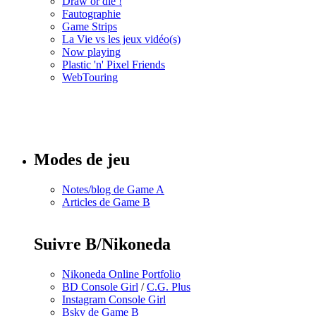
Draw or die !
Fautographie
Game Strips
La Vie vs les jeux vidéo(s)
Now playing
Plastic 'n' Pixel Friends
WebTouring
Tous les
numéros
Modes de jeu
Notes/blog de Game A
Articles de Game B
Suivre B/Nikoneda
Nikoneda Online Portfolio
BD Console Girl
/
C.G. Plus
Instagram Console Girl
Bsky de Game B