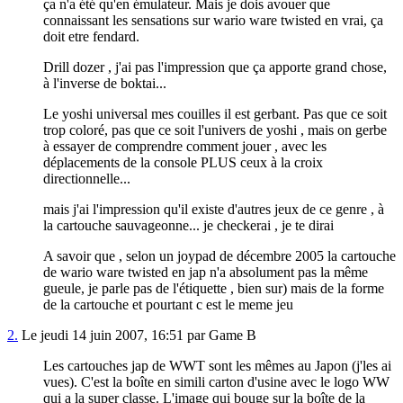
ça n'a été qu'en émulateur. Mais je dois avouer que
connaissant les sensations sur wario ware twisted en vrai, ça
doit etre fendard.
Drill dozer , j'ai pas l'impression que ça apporte grand chose,
à l'inverse de boktai...
Le yoshi universal mes couilles il est gerbant. Pas que ce soit
trop coloré, pas que ce soit l'univers de yoshi , mais on gerbe
à essayer de comprendre comment jouer , avec les
déplacements de la console PLUS ceux à la croix
directionnelle...
mais j'ai l'impression qu'il existe d'autres jeux de ce genre , à
la cartouche sauvageonne... je checkerai , je te dirai
A savoir que , selon un joypad de décembre 2005 la cartouche
de wario ware twisted en jap n'a absolument pas la même
gueule, je parle pas de l'étiquette , bien sur) mais de la forme
de la cartouche et pourtant c est le meme jeu
2.
Le jeudi 14 juin 2007, 16:51 par Game B
Les cartouches jap de WWT sont les mêmes au Japon (j'les ai
vues). C'est la boîte en simili carton d'usine avec le logo WW
qui a la super classe. L'image qui bouge sur la boîte de la