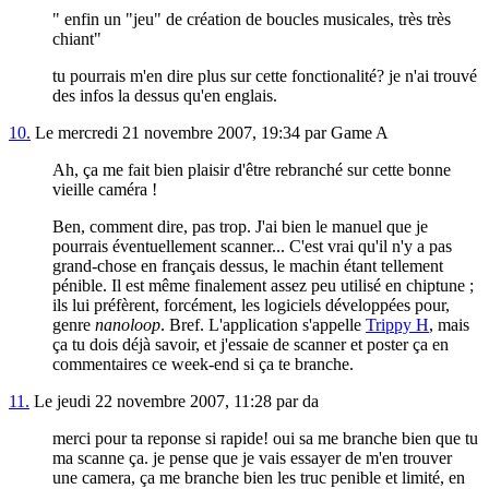
" enfin un "jeu" de création de boucles musicales, très très
chiant"
tu pourrais m'en dire plus sur cette fonctionalité? je n'ai trouvé
des infos la dessus qu'en englais.
10.
Le mercredi 21 novembre 2007, 19:34 par Game A
Ah, ça me fait bien plaisir d'être rebranché sur cette bonne
vieille caméra !
Ben, comment dire, pas trop. J'ai bien le manuel que je
pourrais éventuellement scanner... C'est vrai qu'il n'y a pas
grand-chose en français dessus, le machin étant tellement
pénible. Il est même finalement assez peu utilisé en chiptune ;
ils lui préfèrent, forcément, les logiciels développées pour,
genre
nanoloop
. Bref. L'application s'appelle
Trippy H
, mais
ça tu dois déjà savoir, et j'essaie de scanner et poster ça en
commentaires ce week-end si ça te branche.
11.
Le jeudi 22 novembre 2007, 11:28 par da
merci pour ta reponse si rapide! oui sa me branche bien que tu
ma scanne ça. je pense que je vais essayer de m'en trouver
une camera, ça me branche bien les truc penible et limité, en