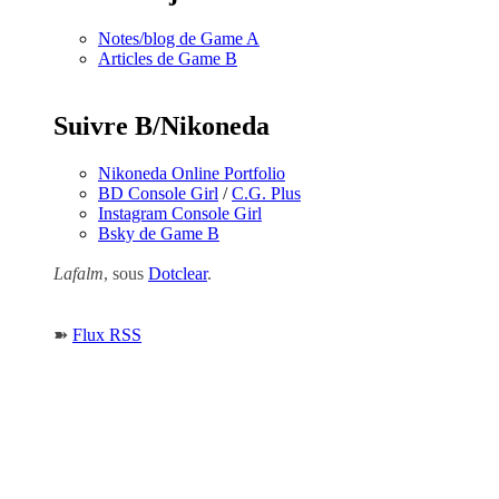
Notes/blog de Game A
Articles de Game B
Suivre B/Nikoneda
Nikoneda Online Portfolio
BD Console Girl
/
C.G. Plus
Instagram Console Girl
Bsky de Game B
Lafalm
, sous
Dotclear
.
➽
Flux RSS