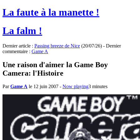
La faute à la manette !
La falm !
Dernier article :
Passing breeze de Nice
(20/07/26) - Dernier
commentaire :
Game A
Une raison d'aimer la Game Boy
Camera: l'Histoire
Par
Game A
le 12 juin 2007
-
Now playing
3 minutes