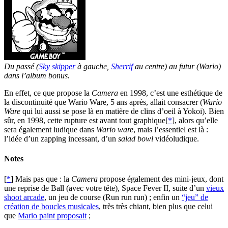
Du passé (
Sky skipper
à gauche,
Sherrif
au centre) au futur (Wario)
dans l’album bonus.
En effet, ce que propose la
Camera
en 1998, c’est une esthétique de
la discontinuité que Wario Ware, 5 ans après, allait consacrer (
Wario
Ware
qui lui aussi se pose là en matière de clins d’oeil à Yokoi). Bien
sûr, en 1998, cette rupture est avant tout graphique[
*
], alors qu’elle
sera également ludique dans
Wario ware
, mais l’essentiel est là :
l’idée d’un zapping incessant, d’un
salad bowl
vidéoludique.
Notes
[
*
] Mais pas que : la
Camera
propose également des mini-jeux, dont
une reprise de Ball (avec votre tête), Space Fever II, suite d’un
vieux
shoot arcade
, un jeu de course (Run run run) ; enfin un
“jeu” de
création de boucles musicales
, très très chiant, bien plus que celui
que
Mario paint proposait
;