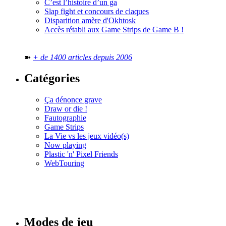
C’est l’histoire d’un ga
Slap fight et concours de claques
Disparition amère d'Okhtosk
Accès rétabli aux Game Strips de Game B !
➽
+ de 1400 articles depuis 2006
Catégories
Ça dénonce grave
Draw or die !
Fautographie
Game Strips
La Vie vs les jeux vidéo(s)
Now playing
Plastic 'n' Pixel Friends
WebTouring
Tous les
numéros
Modes de jeu