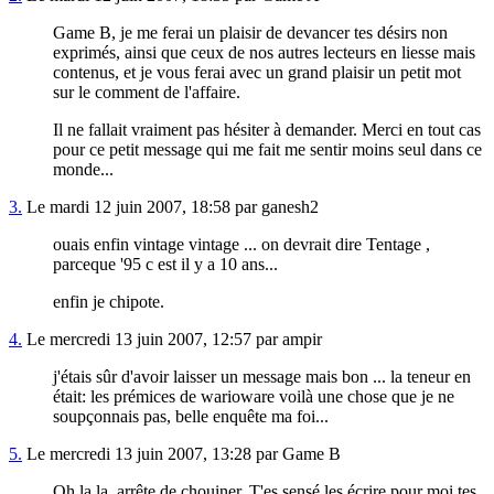
Game B, je me ferai un plaisir de devancer tes désirs non
exprimés, ainsi que ceux de nos autres lecteurs en liesse mais
contenus, et je vous ferai avec un grand plaisir un petit mot
sur le comment de l'affaire.
Il ne fallait vraiment pas hésiter à demander. Merci en tout cas
pour ce petit message qui me fait me sentir moins seul dans ce
monde...
3.
Le mardi 12 juin 2007, 18:58 par ganesh2
ouais enfin vintage vintage ... on devrait dire Tentage ,
parceque '95 c est il y a 10 ans...
enfin je chipote.
4.
Le mercredi 13 juin 2007, 12:57 par ampir
j'étais sûr d'avoir laisser un message mais bon ... la teneur en
était: les prémices de warioware voilà une chose que je ne
soupçonnais pas, belle enquête ma foi...
5.
Le mercredi 13 juin 2007, 13:28 par Game B
Oh la la, arrête de chouiner. T'es sensé les écrire pour moi tes