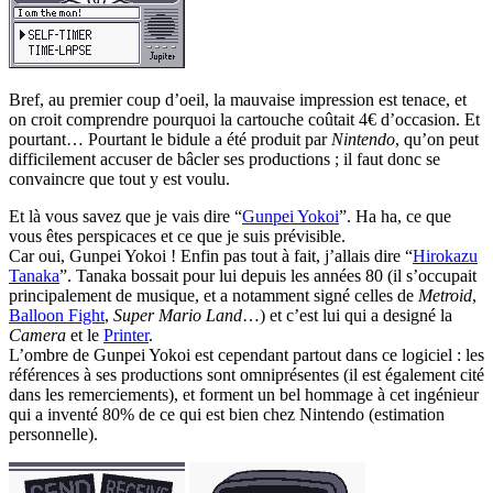
Bref, au premier coup d’oeil, la mauvaise impression est tenace, et
on croit comprendre pourquoi la cartouche coûtait 4€ d’occasion. Et
pourtant… Pourtant le bidule a été produit par
Nintendo
, qu’on peut
difficilement accuser de bâcler ses productions ; il faut donc se
convaincre que tout y est voulu.
Et là vous savez que je vais dire “
Gunpei Yokoi
”. Ha ha, ce que
vous êtes perspicaces et ce que je suis prévisible.
Car oui, Gunpei Yokoi ! Enfin pas tout à fait, j’allais dire “
Hirokazu
Tanaka
”. Tanaka bossait pour lui depuis les années 80 (il s’occupait
principalement de musique, et a notamment signé celles de
Metroid
,
Balloon Fight
,
Super Mario Land
…) et c’est lui qui a designé la
Camera
et le
Printer
.
L’ombre de Gunpei Yokoi est cependant partout dans ce logiciel : les
références à ses productions sont omniprésentes (il est également cité
dans les remerciements), et forment un bel hommage à cet ingénieur
qui a inventé 80% de ce qui est bien chez Nintendo (estimation
personnelle).